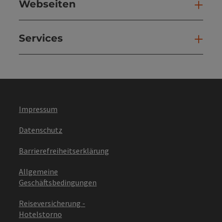
Webseiten
Web
Services
Ser
Impressum
Datenschutz
Barrierefreiheitserklärung
Allgemeine
Geschäftsbedingungen
Reiseversicherung -
Hotelstorno