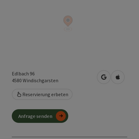
Edlbach 96
in Google Maps
in Apple 
4580
Windischgarsten
Reservierung erbeten
Anfrage senden