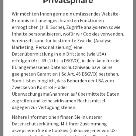
Privatsphäre
Preise
Wir möchten Ihnen gerne ein umfassendes Website-
Erlebnis mit uneingeschränkten Funktionen
ermöglichen (z. B. Suche), Zugriffe analysieren sowie
Eignung
Inhalte personalisieren, wofür wir Cookies verwenden.
Vereinzelt kann für bestimmte Zwecke (Analyse,
Marketing, Personalisierung) eine
Barrierefreiheit
Datenübermittlung in ein Drittland (wie USA)
erfolgen (Art. 49 (1) lit. a DSGVO), in dem kein für die
EU angemessenes Datenschutzniveau bzw. keine
geeigneten Garantien (iSd Art. 46 DSGVO) bestehen.
Somit ist es möglich, dass Behörden der USA zum
Zwecke von Kontroll- oder
Beitrag merken
Beitrag drucken
Überwachungsmaßnahmen auf übermittelte Daten
zugreifen und keine wirksamen Rechtsmittel
zum Merkzettel
In der Nähe
dagegen zur Verfügung stehen.
Nähere Informationen finden Sie in unserer
PDF erstellen
Datenschutzerklärung. Mit Ihrer Zustimmung
akzeptieren Sie die Cookies (inklusive jener von US-
powered by
TOURDATA
Änderung vorschlagen