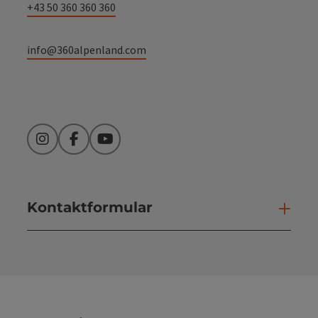
+43 50 360 360 360
info@360alpenland.com
Instagram
Facebook
YouTube
Kontaktformular
Kont