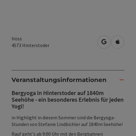
Höss
in Google Map
in Apple
4573
Hinterstoder
Veranstaltungsinformationen
Bergyoga in Hinterstoder auf 1840m
Seehöhe - ein besonderes Erlebnis für jeden
Yogi!
in Highlight in diesem Sommer sind die Bergyoga-
Stunden von Stefanie Lindbichler auf 1840m Seehöhe!
Rauf geht's ab 9:00 Uhr mit den Bergbahnen