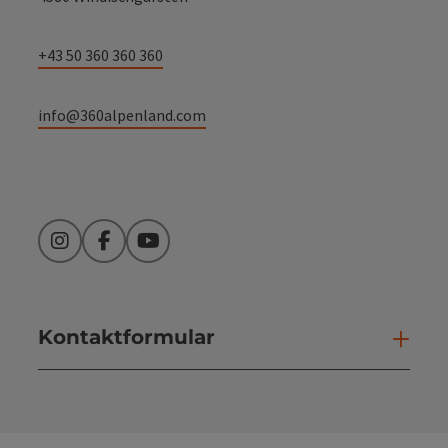
+43 50 360 360 360
info@360alpenland.com
Instagram
Facebook
YouTube
Kontaktformular
Kont