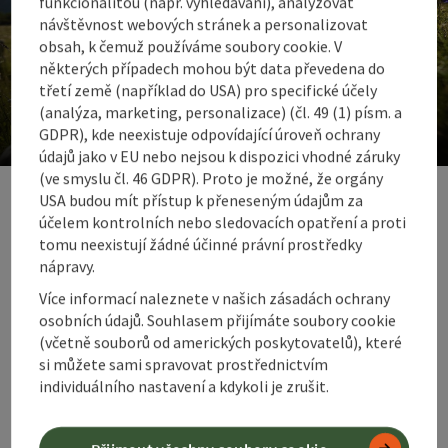
funkcionalitou (např. vyhledávání), analyzovat
návštěvnost webových stránek a personalizovat
obsah, k čemuž používáme soubory cookie. V
některých případech mohou být data převedena do
Fair play v naší povaze
třetí země (například do USA) pro specifické účely
(analýza, marketing, personalizace) (čl. 49 (1) písm. a
Spolupráce pro přírodu
GDPR), kde neexistuje odpovídající úroveň ochrany
údajů jako v EU nebo nejsou k dispozici vhodné záruky
ot
(ve smyslu čl. 46 GDPR). Proto je možné, že orgány
USA budou mít přístup k přeneseným údajům za
Co je třeba vědět o pěší
účelem kontrolních nebo sledovacích opatření a proti
dovolené v 360°
tomu neexistují žádné účinné právní prostředky
nápravy.
Alpenlandu
Více informací naleznete v našich zásadách ochrany
osobních údajů. Souhlasem přijímáte soubory cookie
(včetně souborů od amerických poskytovatelů), které
si můžete sami spravovat prostřednictvím
Jaké turistické
individuálního nastavení a kdykoli je zrušit.
stezky jsou v
oblasti 360°