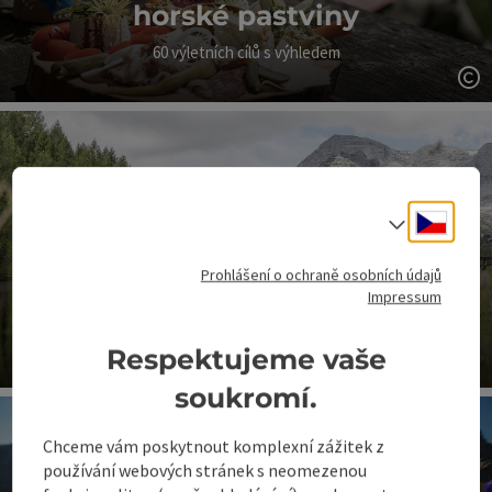
horské pastviny
60 výletních cílů s výhledem
ot
Cesky
Volba j
Prohlášení o ochraně osobních údajů
Horské železnice
Impressum
Vznášení se do horského pocitu
Respektujeme vaše
ot
soukromí.
Chceme vám poskytnout komplexní zážitek z
používání webových stránek s neomezenou