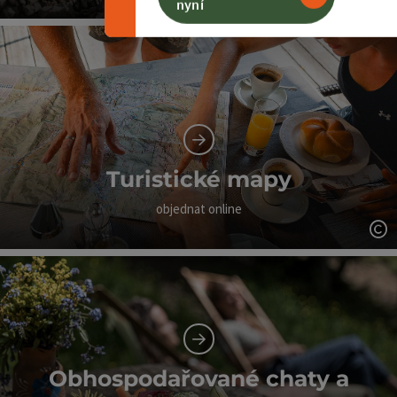
nyní
ot
Turistické mapy
objednat online
ot
Obhospodařované chaty a