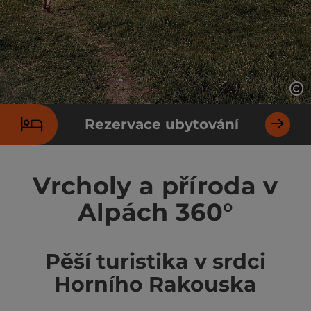
ot
Rezervace ubytování
Vrcholy a příroda v
Alpách 360°
Pěší turistika v srdci
Horního Rakouska