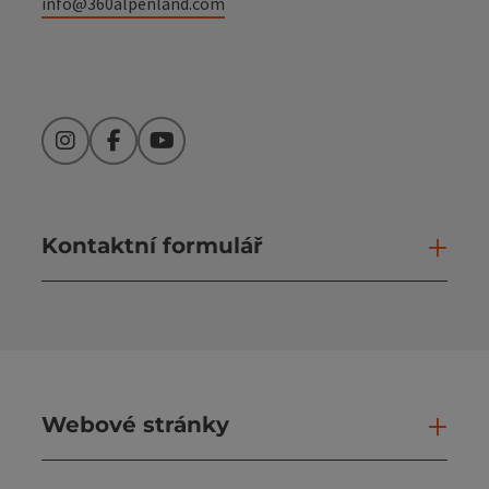
info@360alpenland.com
Instagram
Facebook
YouTube
Kontaktní formulář
Otev
Webové stránky
Web