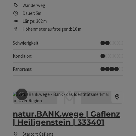
Wanderweg
Dauer: 5m
Länge: 302 m
Höhenmeter aufsteigend: 10 m
Leicht
Schwierigkeit:
Sehr leicht
Kondition:
Tolles Panorama
Panorama:
Beitrag merken
: natur.BANK.wege | Gaflenz | Heiligen
natur.BANK.wege | Gaflenz
| Heiligenstein | 333401
Startort
Gaflenz