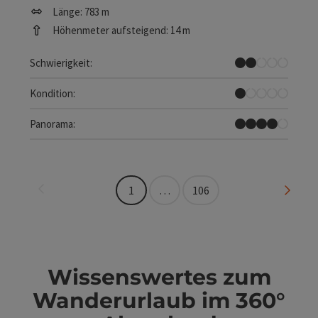
Länge: 783 m
Höhenmeter aufsteigend: 14 m
Leicht
Schwierigkeit:
Sehr leicht
Kondition:
Tolles Panorama
Panorama:
Seite zurück
Seite 
1
…
106
Wissenswertes zum
Wanderurlaub im 360°