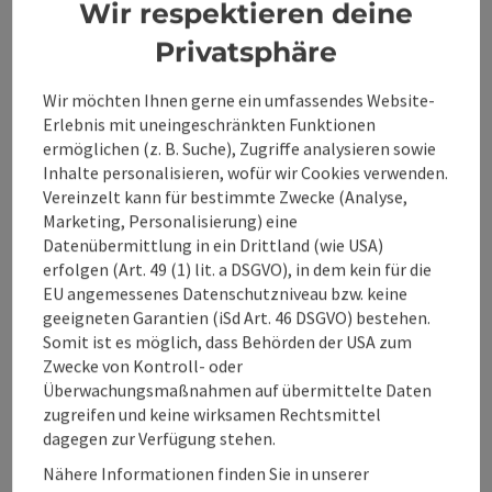
Wanderweg
Wir respektieren deine
Dauer: 12m
Privatsphäre
Länge: 677 m
Höhenmeter aufsteigend: 17 m
Wir möchten Ihnen gerne ein umfassendes Website-
Erlebnis mit uneingeschränkten Funktionen
Leicht
Schwierigkeit:
ermöglichen (z. B. Suche), Zugriffe analysieren sowie
Inhalte personalisieren, wofür wir Cookies verwenden.
Sehr leicht
Kondition:
Vereinzelt kann für bestimmte Zwecke (Analyse,
Marketing, Personalisierung) eine
Einige Ausblicke
Panorama:
Datenübermittlung in ein Drittland (wie USA)
erfolgen (Art. 49 (1) lit. a DSGVO), in dem kein für die
EU angemessenes Datenschutzniveau bzw. keine
Beitrag merken
: natur.BANK.wege | Weyer | Bärenkoge
geeigneten Garantien (iSd Art. 46 DSGVO) bestehen.
Somit ist es möglich, dass Behörden der USA zum
Zwecke von Kontroll- oder
natur.BANK.wege | Weyer |
Überwachungsmaßnahmen auf übermittelte Daten
Bärenkogel | 333512
zugreifen und keine wirksamen Rechtsmittel
dagegen zur Verfügung stehen.
Startort
Steinbach an der Steyr
Nähere Informationen finden Sie in unserer
Wanderweg