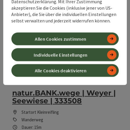
Datenschutzerklärung. Mit Ihrer Zustimmung
Dauer: 20m
akzeptieren Sie die Cookies (inklusive jener von US-
Länge: 777 m
Anbieter), die Sie über die individuellen Einstellungen
Höhenmeter aufsteigend: 120 m
selbst verwalten und jederzeit widerrufen können.
Leicht
Schwierigkeit:
Allen Cookies zustimmen
Sehr leicht
Kondition:
Individuelle Einstellungen
Tolles Panorama
Panorama:
Alle Cookies deaktivieren
Beitrag merken
: natur.BANK.wege | Weyer | Seewiese 
natur.BANK.wege | Weyer |
Seewiese | 333508
Startort
Kleinreifling
Wanderweg
Dauer: 15m