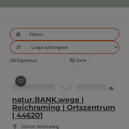
direkt zu den Ergebnissen springen
Filtern
Sortierung
526
Ergebnisse
Karte
Beitrag merken
: natur.BANK.wege | Reichraming | Or
natur.BANK.wege |
Reichraming | Ortszentrum
| 446201
Startort
Reichraming