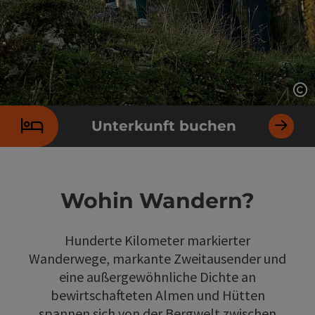
Co
Unterkunft buchen
Wohin Wandern?
Hunderte Kilometer markierter
Wanderwege, markante Zweitausender und
eine außergewöhnliche Dichte an
bewirtschafteten Almen und Hütten
spannen sich von der Bergwelt zwischen