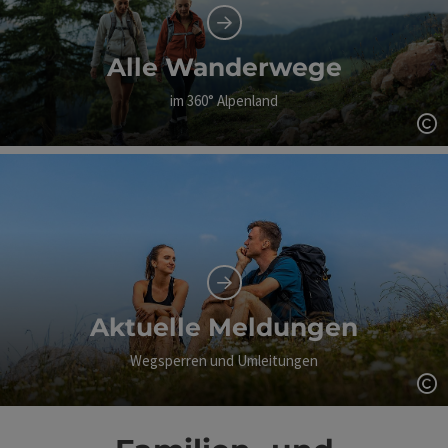
Alle Wanderwege
im 360° Alpenland
Co
Aktuelle Meldungen
Wegsperren und Umleitungen
Co