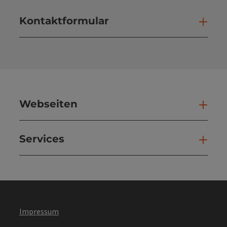
Kontaktformular
Kont
Webseiten
Web
Services
Ser
Impressum