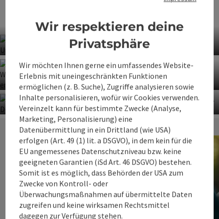
Beisteinmauer (632m) auf das Ennstal im
360° Alpenland.
Wir respektieren deine
Privatsphäre
Co
Wir möchten Ihnen gerne ein umfassendes Website-
Trattenbacher Klettersteig
Erlebnis mit uneingeschränkten Funktionen
ermöglichen (z. B. Suche), Zugriffe analysieren sowie
Co
Inhalte personalisieren, wofür wir Cookies verwenden.
Kletterfelsen
Vereinzelt kann für bestimmte Zwecke (Analyse,
Co
Weißensteinerwand
Marketing, Personalisierung) eine
Klettergarten Kreuzmauer
Datenübermittlung in ein Drittland (wie USA)
erfolgen (Art. 49 (1) lit. a DSGVO), in dem kein für die
EU angemessenes Datenschutzniveau bzw. keine
geeigneten Garantien (iSd Art. 46 DSGVO) bestehen.
Somit ist es möglich, dass Behörden der USA zum
Zwecke von Kontroll- oder
Überwachungsmaßnahmen auf übermittelte Daten
zugreifen und keine wirksamen Rechtsmittel
Sporteinrichtungen
dagegen zur Verfügung stehen.