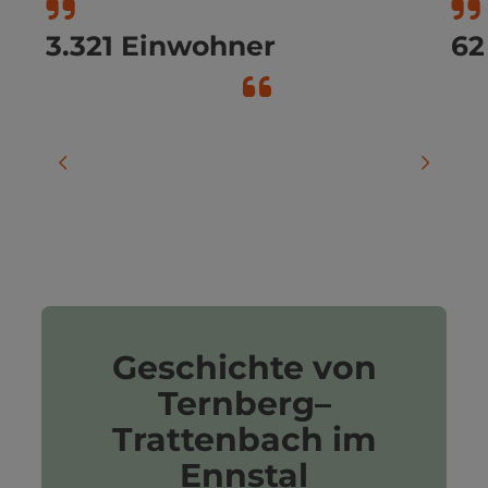
3.321 Einwohner
62
vorheriges Element
nächste
Geschichte von
Ternberg–
Trattenbach im
Ennstal