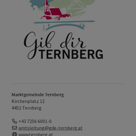
Marktgemeinde Ternberg
Kirchenplatz 12
4452 Ternberg
Telefon
+43 7256 6001-0
E-Mail
amtsleitung@gde-ternberg.at
Web
www.ternberg.at