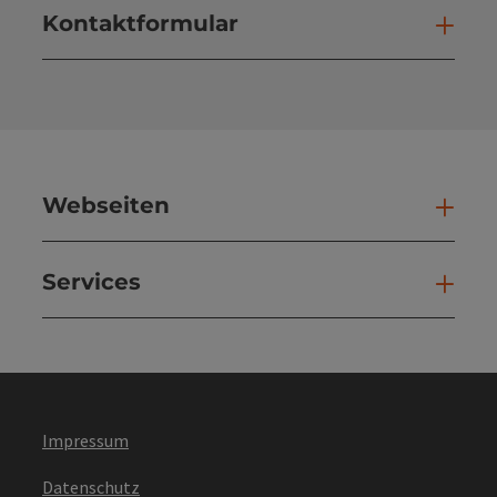
Kontaktformular
Kont
Webseiten
Web
Services
Ser
Impressum
Datenschutz