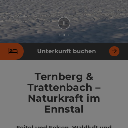
Stop
Element 2 von 3
Unterkunft buchen
Ternberg &
Trattenbach –
Naturkraft im
Ennstal
Feitel und Felsen. Waldluft und