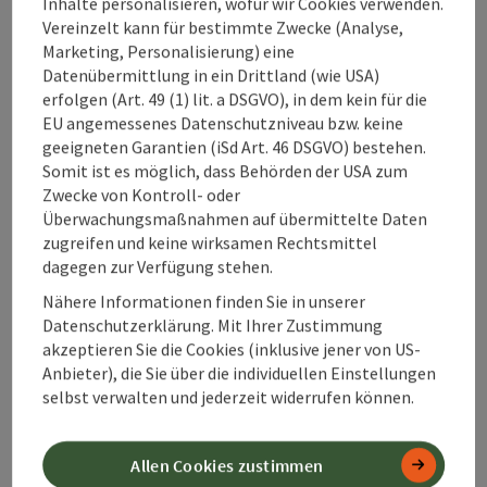
Inhalte personalisieren, wofür wir Cookies verwenden.
Vereinzelt kann für bestimmte Zwecke (Analyse,
Marketing, Personalisierung) eine
Beitrag merken
: Funcourt Ternberg
Copyrig
Datenübermittlung in ein Drittland (wie USA)
Funcourt Ternberg
erfolgen (Art. 49 (1) lit. a DSGVO), in dem kein für die
EU angemessenes Datenschutzniveau bzw. keine
geeigneten Garantien (iSd Art. 46 DSGVO) bestehen.
Multifunktionssportanlage für unsere Jungen und
Junggebliebenen direkt neben dem Freibad Ternberg
Somit ist es möglich, dass Behörden der USA zum
Zwecke von Kontroll- oder
Ternberg
Überwachungsmaßnahmen auf übermittelte Daten
Öffnungszeiten
Montag geöffnet
Dienstag geöffnet
Mittwoch geöffnet
Donnerstag geöffnet
Freitag geöffnet
Samstag geöffnet
Sonntag geöffnet
Feiertag geöffnet
MO
DI
MI
DO
FR
SA
SO
FE
zugreifen und keine wirksamen Rechtsmittel
dagegen zur Verfügung stehen.
Nähere Informationen finden Sie in unserer
Datenschutzerklärung. Mit Ihrer Zustimmung
Seite zurück
Seite 
1
2
akzeptieren Sie die Cookies (inklusive jener von US-
Anbieter), die Sie über die individuellen Einstellungen
selbst verwalten und jederzeit widerrufen können.
Allen Cookies zustimmen