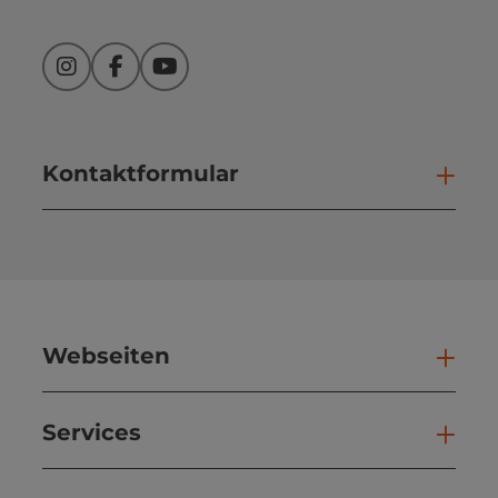
Instagram
Facebook
YouTube
Kontaktformular
Kont
Webseiten
Web
Services
Ser