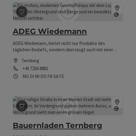
Beitrag merken
: ADEG Wiedemann
Copyrig
ADEG Wiedemann
ADEG Wiedemann, bietet nicht nur Produkte des
täglichen Bedarfs, sondern überzeugt auch mit einer
modernen Modeabteilung.
Ternberg
Telefon
+43 7256 8882
Öffnungszeiten
Montag geöffnet
Dienstag geöffnet
Mittwoch geöffnet
Donnerstag geöffnet
Freitag geöffnet
Samstag geöffnet
Feiertag geöffnet
MO
DI
MI
DO
FR
SA
FE
Beitrag merken
: Bauernladen Ternberg
Copyrig
Bauernladen Ternberg