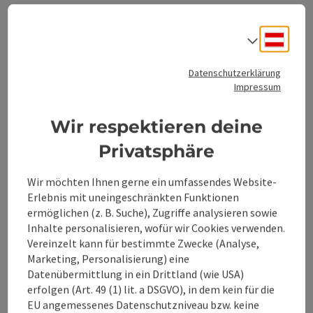
bisher über Deutschland, Frankreich, Tschechien und seit
2005 auch über Österreich erstreckt. All diese Filialen
werden von insgesamt 16 Niederlassungen verwaltet und
Deuts
Sprach
beliefert. Die Expansionspolitik in Österreich folgt dem
Leitbild des sicheren Wachstums mit entsprechenden
Beitrag merken
: Self Service Container
Datenschutzerklärung
Ergebnismöglichkeiten.
Copyrig
Impressum
Self Service Container
Wir respektieren deine
Self Service Container in Trattenbach
Privatsphäre
Ternberg
Öffnungszeiten
Montag geöffnet
Dienstag geöffnet
Mittwoch geöffnet
Donnerstag geöffnet
Freitag geöffnet
Samstag geöffnet
Sonntag geöffnet
Feiertag geöffnet
MO
DI
MI
DO
FR
SA
SO
FE
Wir möchten Ihnen gerne ein umfassendes Website-
Erlebnis mit uneingeschränkten Funktionen
ermöglichen (z. B. Suche), Zugriffe analysieren sowie
Inhalte personalisieren, wofür wir Cookies verwenden.
Vereinzelt kann für bestimmte Zwecke (Analyse,
Marketing, Personalisierung) eine
Datenübermittlung in ein Drittland (wie USA)
erfolgen (Art. 49 (1) lit. a DSGVO), in dem kein für die
EU angemessenes Datenschutzniveau bzw. keine