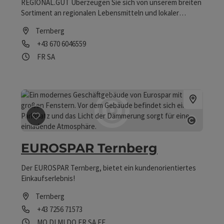
REGIONAL.GUT Überzeugen Sie sich von unserem breiten
Sortiment an regionalen Lebensmitteln und lokaler
Handwerkskunst.
Ternberg
Telefon
+43 670 6046559
Öffnungszeiten
Freitag geöffnet
Samstag geöffnet
FR
SA
Beitrag merken
: EUROSPAR Ternberg
Copyrig
EUROSPAR Ternberg
Der EUROSPAR Ternberg, bietet ein kundenorientiertes
Einkaufserlebnis!
Ternberg
Telefon
+43 7256 71573
Öffnungszeiten
Montag geöffnet
Dienstag geöffnet
Mittwoch geöffnet
Donnerstag geöffnet
Freitag geöffnet
Samstag geöffnet
Feiertag geöffnet
MO
DI
MI
DO
FR
SA
FE