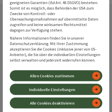
geeigneten Garantien (iSd Art. 46 DSGVO) bestehen.
Somit ist es möglich, dass Behörden der USA zum
Zwecke von Kontroll- oder
Überwachungsmaßnahmen auf übermittelte Daten
Kontakt
zugreifen und keine wirksamen Rechtsmittel
dagegen zur Verfügung stehen.
Nähere Informationen finden Sie in unserer
Alpenland Tourismus GmbH
Datenschutzerklärung. Mit Ihrer Zustimmung
akzeptieren Sie die Cookies (inklusive jener von US-
Anbieter), die Sie über die individuellen Einstellungen
Bahnhofstraße 2
selbst verwalten und jederzeit widerrufen können.
4580 Windischgarsten
Allen Cookies zustimmen
+43 50 360 360 360
Individuelle Einstellungen
info@360alpenland.com
Alle Cookies deaktivieren