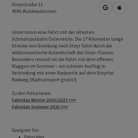
Steyrstraße 11
in Google Map
in Apple
4595
Waldneukirchen
Unternimm eine Fahrt mit der ältesten
Schmalspurbahn Österreichs. Die 17 Kilometer lange
Strecke von Grünburg nach Steyr führt durch die
wildromantische Aulandschaft des Steyr-Flusses.
Besonders reizvoll ist die Fahrt mit dem offenen
Waggon im Sommer – ein schöner Ausflug in
Verbindung mit einer Radpartie auf dem Steyrtal
Radweg (Radtransport gratis!).
Zu den Fahrplänen:
Fahrplan Winter 2026/2027 >>>
Fahrplan Sommer 2026 >>>
Geeignet für:
Fahrräder