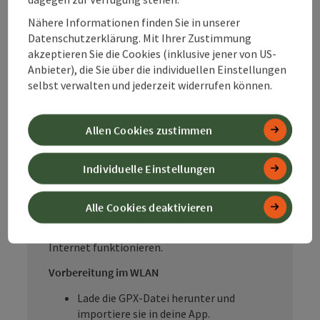
unter anderem hier:
Nähere Informationen finden Sie in unserer
sebaldustour.at
– GPX-Download ohne
Datenschutzerklärung. Mit Ihrer Zustimmung
Registrierung möglich
akzeptieren Sie die Cookies (inklusive jener von US-
ausflugstipps.at
– verschiedene
Anbieter), die Sie über die individuellen Einstellungen
Formate wie GPX oder KML verfügbar,
selbst verwalten und jederzeit widerrufen können.
ohne Anmeldung
Plattformen wie Komoot oder Outdooractive
erfordern eine Registrierung.
Allen Cookies zustimmen
Individuelle Einstellungen
Offline-Navigation: So bist du
unabhängig unterwegs
Alle Cookies deaktivieren
Für die Sebaldustour eignen sich Apps mit
Offline-Karten
, da sie unabhängig vom
Internet funktionieren.
Vorbereitung im WLAN
Lade die GPX-Datei herunter und
importiere sie in deine App.