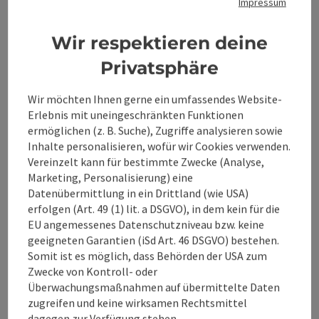
Impressum
besten vorab
offline
herunter, denn entlang
der Sebaldustour ist der Handyempfang nicht
durchgehend gesichert. So navigierst du auch
Wir respektieren deine
ohne mobiles Netz zuverlässig weiter.
Privatsphäre
Wenn du online navigierst, denk an eine
Powerbank
– GPS und Display verbrauchen
Wir möchten Ihnen gerne ein umfassendes Website-
viel Energie, besonders auf längeren
Erlebnis mit uneingeschränkten Funktionen
Strecken.
ermöglichen (z. B. Suche), Zugriffe analysieren sowie
Informiere dich vor dem Start außerdem über
Inhalte personalisieren, wofür wir Cookies verwenden.
Wegsperren, Umleitungen oder aktuelle
Vereinzelt kann für bestimmte Zwecke (Analyse,
Bedingungen
, da GPX-Daten auf
Marketing, Personalisierung) eine
OpenStreetMap basieren und Änderungen
Datenübermittlung in ein Drittland (wie USA)
zeitverzögert sichtbar sein können.
erfolgen (Art. 49 (1) lit. a DSGVO), in dem kein für die
EU angemessenes Datenschutzniveau bzw. keine
geeigneten Garantien (iSd Art. 46 DSGVO) bestehen.
GPX-Tracks ohne
Somit ist es möglich, dass Behörden der USA zum
Registrierung herunterladen
Zwecke von Kontroll- oder
Überwachungsmaßnahmen auf übermittelte Daten
Die
GPX-Tracks der Sebaldustour
kannst du
zugreifen und keine wirksamen Rechtsmittel
direkt und ohne Anmeldung herunterladen –
dagegen zur Verfügung stehen.