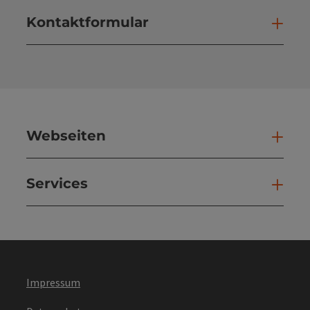
Kontaktformular
Kont
Webseiten
Web
Services
Ser
Impressum