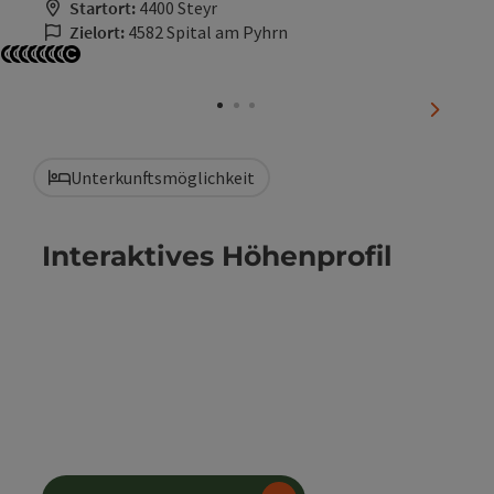
Startort:
4400 Steyr
Zielort:
4582 Spital am Pyhrn
Copyright öffnen
Copyright öffnen
Copyright öffnen
Copyright öffnen
Copyright öffnen
Copyright öffnen
Copyright öffnen
Copyright öffnen
nächste
Unterkunftsmöglichkeit
Interaktives Höhenprofil