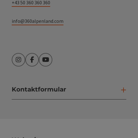
+43 50 360 360 360
info@360alpenland.com
Instagram
Facebook
YouTube
Kontaktformular
Kont