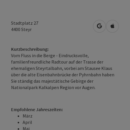
Stadtplatz 27
in Google Map
in Apple
4400
Steyr
Kurzbeschreibung:
Vom Fluss in die Berge - Eindrucksvolle,
familienfreundliche Radtour auf der Trasse der
ehemaligen Steyrtalbahn, vorbei am Stausee Klaus
über die alte Eisenbahnbrücke der Pyhrnbahn haben
Sie ständig das majestätische Gebirge der
Nationalpark Kalkalpen Region vor Augen.
Empfohlene Jahreszeiten:
März
April
Mai