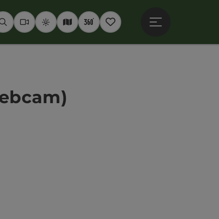
Hauptmenü öffne
Suchen
Webcams
Wetter
Interaktive Karte
360° Panoramen
Merkzettel
Webcam)