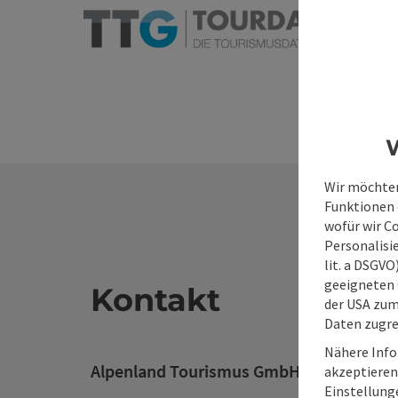
W
Wir möchten
Funktionen e
wofür wir C
Personalisie
lit. a DSGV
geeigneten 
Kontakt
der USA zu
Daten zugre
Nähere Info
Alpenland Tourismus GmbH
akzeptieren 
Einstellung