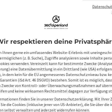
Datenschut
ir respektieren deine Privatsphä
 Ihnen gerne ein umfassendes Website-Erlebnis mit uneingesch
rmöglichen (z. B. Suche), Zugriffe analysieren sowie Inhalte pers
ookies verwenden. Vereinzelt kann für bestimmte Zwecke (Analyse
rung) eine Datenübermittlung in ein Drittland (wie USA) erfolgen (
O), in dem kein für die EU angemessenes Datenschutzniveau bzw. ke
Garantien (iSd Art. 46 DSGVO) bestehen. Somit ist es möglich, da
Unverbindliche An
m Zwecke von Kontroll- oder Überwachungsmaßnahmen auf überm
ifen und keine wirksamen Rechtsmittel dagegen zur Verfügung s
rmationen finden Sie in unserer Datenschutzerklärung. Mit Ihre
Felder mit
*
sind Pflichtfelder
Sie die Cookies (inklusive jener von US-Anbieter), die Sie über die 
en selbst verwalten und jederzeit widerrufen können.