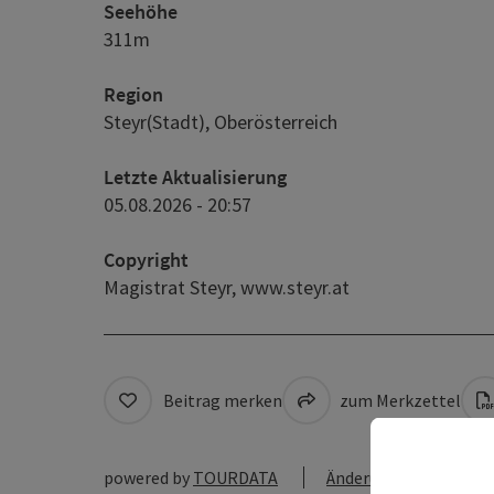
Seehöhe
311m
Region
Steyr(Stadt), Oberösterreich
Letzte Aktualisierung
05.08.2026 - 20:57
Copyright
Magistrat Steyr,
www.steyr.at
Beitrag merken
zum Merkzettel
powered by
TOURDATA
Änderung vorschlagen