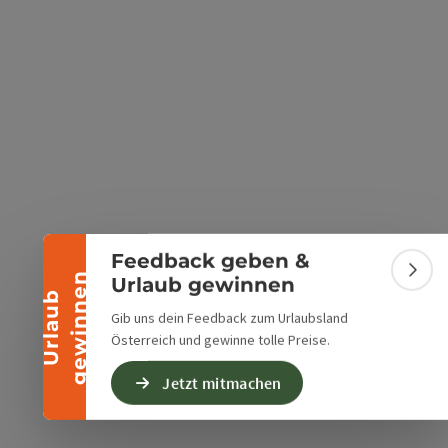
Banner einklappen
Feedback geben &
Bann
n
Urlaub gewinnen
U
r
l
a
u
b
g
e
w
i
n
n
e
Gib uns dein Feedback zum Urlaubsland
Österreich und gewinne tolle Preise.
Jetzt mitmachen