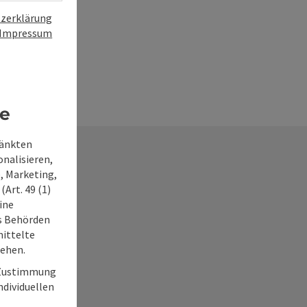
zerklärung
Impressum
re
ränkten
onalisieren,
, Marketing,
Art. 49 (1)
ine
ss Behörden
frage
ittelte
tehen.
r Zustimmung
individuellen