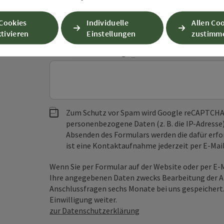
Vorname
Nachname
 Cookies
Individuelle
Allen Co
tivieren
Einstellungen
zustimm
Unverbindliche Anfrage
*
Zum Schutz vor Spam wird Google reCAPTCHA
personenbezogene Daten (z. B. die IP-Adresse
Absenden des Formulars werden die dafür erfor
ist eine Kontaktaufnahme jederzeit per E-Ma
Wenn Sie per Formular auf der Website oder per E
Ihre angegebenen Daten zwecks Bearbeitung der An
Anschlussfragen sechs Monate bei uns gespeichert.
Einwilligung weiter.
zur Datenschutzerklärung