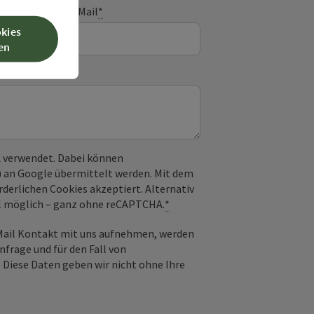
E-Mail
*
okies
en
 verwendet. Dabei können
) an Google übermittelt werden. Mit dem
derlichen Cookies akzeptiert. Alternativ
il möglich – ganz ohne reCAPTCHA.
*
-Mail Kontakt mit uns aufnehmen, werden
frage und für den Fall von
 Diese Daten geben wir nicht ohne Ihre