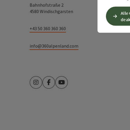
Bahnhofstraße 2
4580 Windischgarsten
Alle
deak
+43 50 360 360 360
info@360alpenland.com
Instagram
Facebook
YouTube