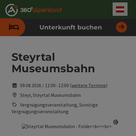
Accesskey
Accesskey
Accesskey
Accesskey
Accesskey
Accesskey
Accesskey
Accesskey
Zum Inhalt
Zur Navigation
Zum Seitenanfang
Zur Kontaktseite
Zur Suche
Zum Impressum
Zu den Hinweisen zur Bedienung der Website
Zur Startseite
[4]
[0]
[7]
[1]
[5]
[3]
[2]
[6]
Deut
Sprach
Unterkunft buchen
Steyrtal
Museumsbahn
09.08.2026 / 11:00- 12:00 (
weitere Termine
)
Steyr, Steyrtal Museumsbahn
Vergnügungsveranstaltung, Sonstige
Vergnügungsveranstaltung
Copyrig