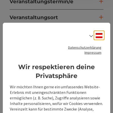
Veranstaltungstermin/e
Veranstaltungsort
Anreise/Lage
Deuts
Sprach
Datenschutzerklärung
Preise
Impressum
Eignung
Wir respektieren deine
Privatsphäre
Barrierefreiheit
Wir möchten Ihnen gerne ein umfassendes Website-
Erlebnis mit uneingeschränkten Funktionen
ermöglichen (z. B. Suche), Zugriffe analysieren sowie
Inhalte personalisieren, wofür wir Cookies verwenden.
Vereinzelt kann für bestimmte Zwecke (Analyse,
Beitrag merken
Beitrag drucken