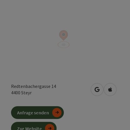
Redtenbachergasse 14
in Google Maps
in Apple 
4400
Steyr
Anfrage senden
Zur Website