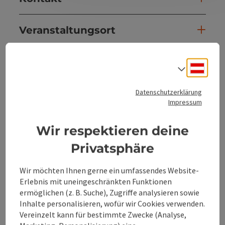
Veranstaltungsort
Anreise/Lage
Deuts
Sprach
Preise
Datenschutzerklärung
Impressum
Eignung
Wir respektieren deine
Privatsphäre
Barrierefreiheit
Wir möchten Ihnen gerne ein umfassendes Website-
Erlebnis mit uneingeschränkten Funktionen
ermöglichen (z. B. Suche), Zugriffe analysieren sowie
Inhalte personalisieren, wofür wir Cookies verwenden.
Vereinzelt kann für bestimmte Zwecke (Analyse,
Beitrag merken
Beitrag drucken