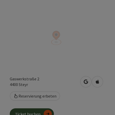
Gaswerkstraße 2
in Google Maps
in Apple 
4400
Steyr
Reservierung erbeten
Ticket buchen