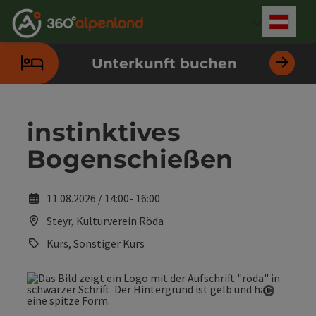
Accesskey
Accesskey
Accesskey
Accesskey
Accesskey
Accesskey
Accesskey
Accesskey
Zum Inhalt
Zur Navigation
Zum Seitenanfang
Zur Kontaktseite
Zur Suche
Zum Impressum
Zu den Hinweisen zur Bedienung der Website
Zur Startseite
[4]
[0]
[7]
[1]
[5]
[3]
[2]
[6]
Deut
Sprach
Unterkunft buchen
instinktives
Bogenschießen
11.08.2026 / 14:00- 16:00
Steyr, Kulturverein Röda
Kurs, Sonstiger Kurs
Copyrig