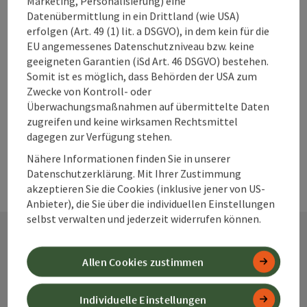
Marketing, Personalisierung) eine
Datenübermittlung in ein Drittland (wie USA)
zum Merkzettel
In der Nähe
erfolgen (Art. 49 (1) lit. a DSGVO), in dem kein für die
EU angemessenes Datenschutzniveau bzw. keine
PDF erstellen
geeigneten Garantien (iSd Art. 46 DSGVO) bestehen.
Somit ist es möglich, dass Behörden der USA zum
Zwecke von Kontroll- oder
powered by
TOURDATA
Änderung vorschlagen
Überwachungsmaßnahmen auf übermittelte Daten
zugreifen und keine wirksamen Rechtsmittel
dagegen zur Verfügung stehen.
Nähere Informationen finden Sie in unserer
Datenschutzerklärung. Mit Ihrer Zustimmung
akzeptieren Sie die Cookies (inklusive jener von US-
Anbieter), die Sie über die individuellen Einstellungen
selbst verwalten und jederzeit widerrufen können.
Kontakt
Allen Cookies zustimmen
Individuelle Einstellungen