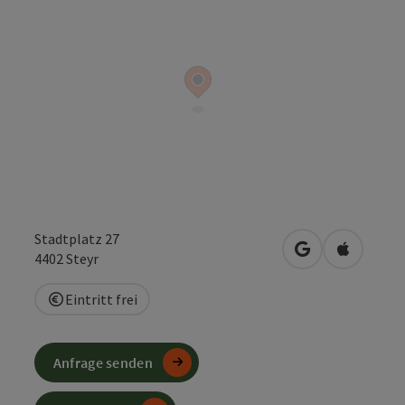
Stadtplatz 27
in Google Maps
in Apple 
4402
Steyr
Eintritt frei
Anfrage senden