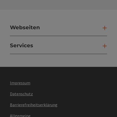
Webseiten
Web
Services
Ser
Impressum
Datenschutz
Barrierefreiheitserklärung
Allgemeine