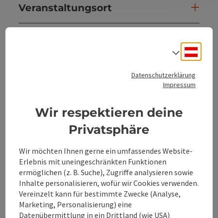
Veranstaltungsort
Anreise/Lage
Deuts
Sprach
Preise
Datenschutzerklärung
Impressum
Eignung
Wir respektieren deine
Privatsphäre
Barrierefreiheit
Wir möchten Ihnen gerne ein umfassendes Website-
Erlebnis mit uneingeschränkten Funktionen
ermöglichen (z. B. Suche), Zugriffe analysieren sowie
Inhalte personalisieren, wofür wir Cookies verwenden.
Beitrag merken
Beitrag drucken
Vereinzelt kann für bestimmte Zwecke (Analyse,
Marketing, Personalisierung) eine
zum Merkzettel
In der Nähe
Datenübermittlung in ein Drittland (wie USA)