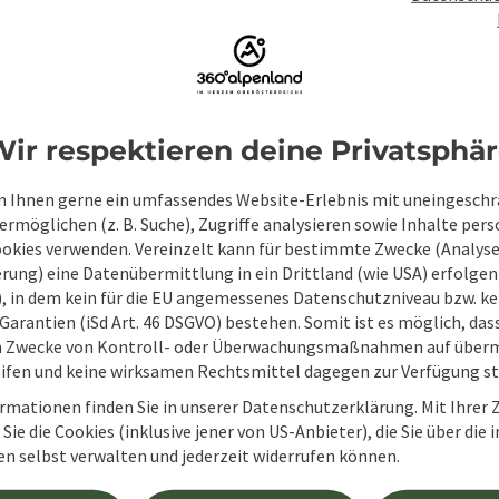
ir respektieren deine Privatsphä
 Ihnen gerne ein umfassendes Website-Erlebnis mit uneingesch
rmöglichen (z. B. Suche), Zugriffe analysieren sowie Inhalte pers
ookies verwenden. Vereinzelt kann für bestimmte Zwecke (Analyse
rung) eine Datenübermittlung in ein Drittland (wie USA) erfolgen (
Unverbindliche An
O), in dem kein für die EU angemessenes Datenschutzniveau bzw. ke
Garantien (iSd Art. 46 DSGVO) bestehen. Somit ist es möglich, da
m Zwecke von Kontroll- oder Überwachungsmaßnahmen auf überm
ifen und keine wirksamen Rechtsmittel dagegen zur Verfügung s
Felder mit
*
sind Pflichtfelder
rmationen finden Sie in unserer Datenschutzerklärung. Mit Ihre
Sie die Cookies (inklusive jener von US-Anbieter), die Sie über die 
Vorname
Nachname
en selbst verwalten und jederzeit widerrufen können.