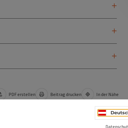
PDF erstellen
Beitrag drucken
In der Nähe
Deutsc
en
Datenschut