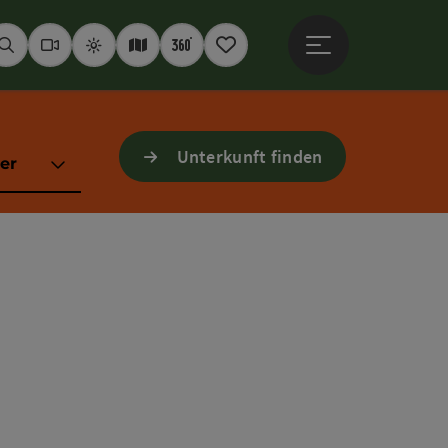
Hauptmenü öffne
Suchen
Webcams
Wetter
Interaktive Karte
360° Panoramen
Merkzettel
Unterkunft finden
er