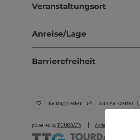
Veranstaltungsort
Anreise/Lage
Barrierefreiheit
Beitrag merken
zum Merkzettel
powered by
TOURDATA
Änderung vorschlag