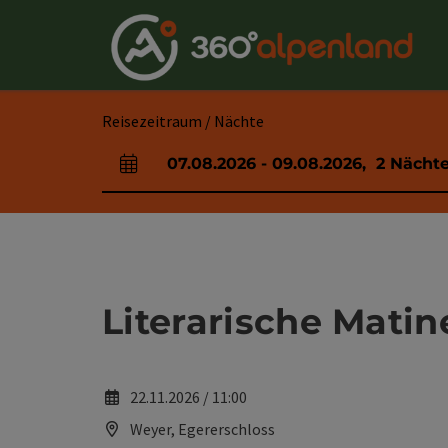
Accesskey
Accesskey
Accesskey
Accesskey
Accesskey
Accesskey
Accesskey
Accesskey
Zum Inhalt
Zur Navigation
Zum Seitenanfang
Zur Kontaktseite
Zur Suche
Zum Impressum
Zu den Hinweisen zur Bedienung der Website
Zur Startseite
[4]
[0]
[7]
[1]
[5]
[3]
[2]
[6]
Reisezeitraum / Nächte
07.08.2026
-
09.08.2026
,
2
Nächt
An- und Abreisefelder
Literarische Matin
22.11.2026 / 11:00
Weyer, Egererschloss