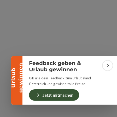
Banner einklappen
Feedback geben &
n
Bann
Urlaub gewinnen
U
r
l
a
u
b
g
e
w
i
n
n
e
Gib uns dein Feedback zum Urlaubsland
Österreich und gewinne tolle Preise.
Jetzt mitmachen