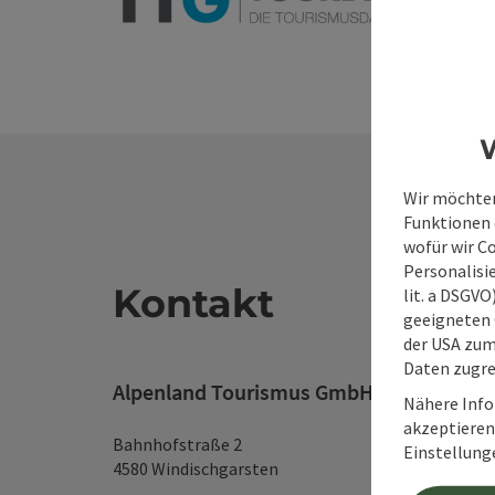
W
Wir möchten
Funktionen e
wofür wir C
Personalisie
Kontakt
lit. a DSGV
geeigneten 
der USA zu
Daten zugre
Alpenland Tourismus GmbH
Nähere Info
akzeptieren 
Bahnhofstraße 2
Einstellung
4580 Windischgarsten