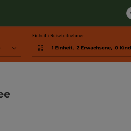
Einheit / Reiseteilnehmer
e
1
Einheit
,
2
Erwachsene
,
0
Kind
Einheitenanzahl und Personenfelder
ee