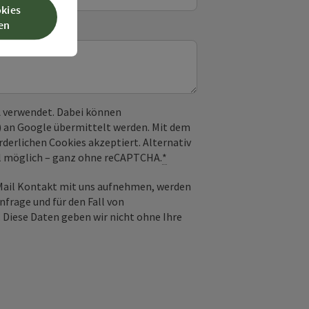
okies
en
 verwendet. Dabei können
) an Google übermittelt werden. Mit dem
derlichen Cookies akzeptiert. Alternativ
il möglich – ganz ohne reCAPTCHA.
*
-Mail Kontakt mit uns aufnehmen, werden
frage und für den Fall von
 Diese Daten geben wir nicht ohne Ihre