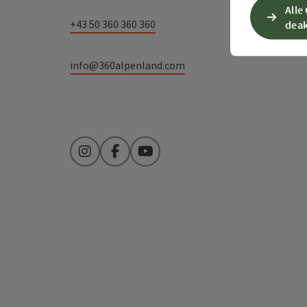
Alle
+43 50 360 360 360
deak
info@360alpenland.com
Instagram
Facebook
YouTube