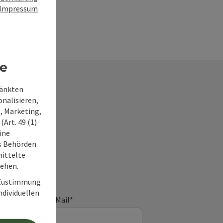
Impressum
re
ränkten
onalisieren,
, Marketing,
Art. 49 (1)
frage
ine
ss Behörden
ittelte
tehen.
r Zustimmung
individuellen
E-Mail
*