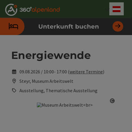
Accesskey
Accesskey
Accesskey
Accesskey
Accesskey
Accesskey
Accesskey
Accesskey
Zum Inhalt
Zur Navigation
Zum Seitenanfang
Zur Kontaktseite
Zur Suche
Zum Impressum
Zu den Hinweisen zur Bedienung der Website
Zur Startseite
[4]
[0]
[7]
[1]
[5]
[3]
[2]
[6]
Deut
Sprach
Unterkunft buchen
Energiewende
09.08.2026 / 10:00- 17:00 (
weitere Termine
)
Steyr, Museum Arbeitswelt
Ausstellung, Thematische Ausstellung
Copyrig