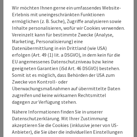
Preise
Wir möchten Ihnen gerne ein umfassendes Website-
Erlebnis mit uneingeschränkten Funktionen
Eignung
ermöglichen (z. B. Suche), Zugriffe analysieren sowie
Inhalte personalisieren, wofür wir Cookies verwenden.
Vereinzelt kann für bestimmte Zwecke (Analyse,
Barrierefreiheit
Marketing, Personalisierung) eine
Datenübermittlung in ein Drittland (wie USA)
erfolgen (Art. 49 (1) lit. a DSGVO), in dem kein für die
EU angemessenes Datenschutzniveau bzw. keine
geeigneten Garantien (iSd Art. 46 DSGVO) bestehen.
Somit ist es möglich, dass Behörden der USA zum
Beitrag merken
Beitrag drucken
Zwecke von Kontroll- oder
Überwachungsmaßnahmen auf übermittelte Daten
zum Merkzettel
In der Nähe
zugreifen und keine wirksamen Rechtsmittel
dagegen zur Verfügung stehen.
PDF erstellen
Nähere Informationen finden Sie in unserer
Datenschutzerklärung. Mit Ihrer Zustimmung
powered by
TOURDATA
Änderung vorschlagen
akzeptieren Sie die Cookies (inklusive jener von US-
Anbieter), die Sie über die individuellen Einstellungen