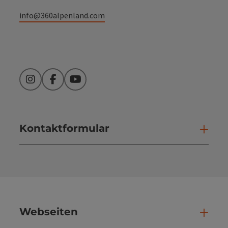
info@360alpenland.com
Instagram
Facebook
YouTube
Kontaktformular
Kont
Webseiten
Web