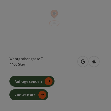
Wehrgrabengasse 7
in Google Maps
in Apple 
4400
Steyr
Anfrage senden
Zur Website