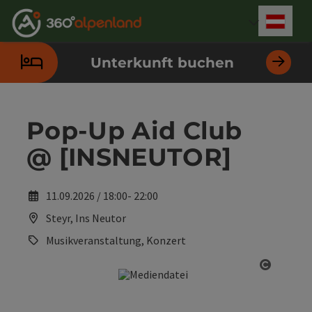
Accesskey
Accesskey
Accesskey
Accesskey
Accesskey
Accesskey
Accesskey
Accesskey
Zum Inhalt
Zur Navigation
Zum Seitenanfang
Zur Kontaktseite
Zur Suche
Zum Impressum
Zu den Hinweisen zur Bedienung der Website
Zur Startseite
[4]
[0]
[7]
[1]
[5]
[3]
[2]
[6]
Deut
Sprach
Unterkunft buchen
Pop-Up Aid Club
@ [INSNEUTOR]
11.09.2026 / 18:00- 22:00
Steyr, Ins Neutor
Musikveranstaltung, Konzert
Copyrig