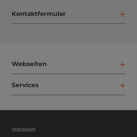
Kontaktformular
Kont
Webseiten
Web
Services
Ser
Impressum