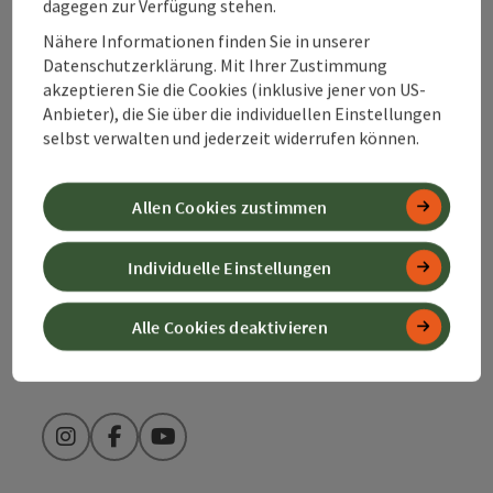
Kontakt
dagegen zur Verfügung stehen.
Nähere Informationen finden Sie in unserer
Datenschutzerklärung. Mit Ihrer Zustimmung
Alpenland Tourismus GmbH
akzeptieren Sie die Cookies (inklusive jener von US-
Anbieter), die Sie über die individuellen Einstellungen
selbst verwalten und jederzeit widerrufen können.
Bahnhofstraße 2
4580 Windischgarsten
Allen Cookies zustimmen
+43 50 360 360 360
Individuelle Einstellungen
info@360alpenland.com
Alle Cookies deaktivieren
Instagram
Facebook
YouTube