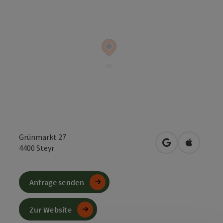
Grünmarkt 27
in Google Maps
in Apple 
4400
Steyr
Anfrage senden
Zur Website