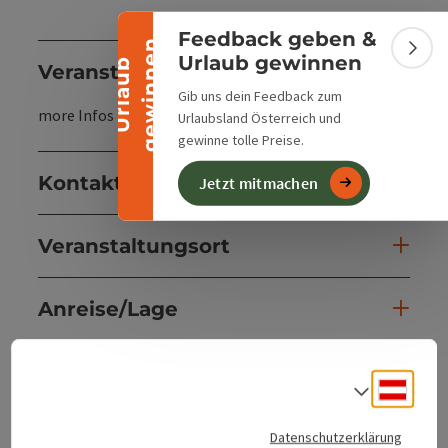
Banner einklappen
Feedback geben &
n
Bann
Urlaub gewinnen
U
r
l
a
u
b
g
e
w
i
n
n
e
Veranstaltungsinformationen
Gib uns dein Feedback zum
more Infos tba.
Urlaubsland Österreich und
gewinne tolle Preise.
Kontakt
Jetzt mitmachen
Veranstaltungsort
Anreise/Lage
Barrierefreiheit
Deuts
Sprach
Datenschutzerklärung