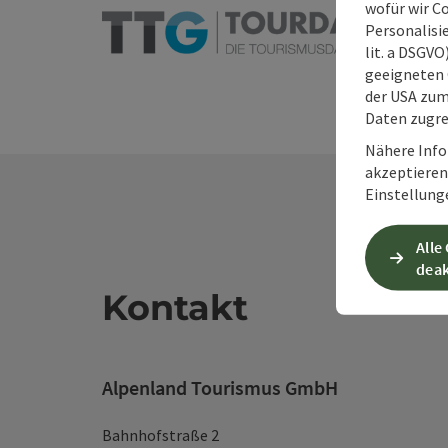
wofür wir C
Personalisie
lit. a DSGV
geeigneten 
der USA zu
Daten zugre
Nähere Info
akzeptieren 
Einstellung
Alle
deak
Kontakt
Alpenland Tourismus GmbH
Bahnhofstraße 2