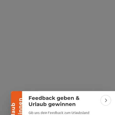
s öffnen
 Maps öffnen
Banner einklappen
Feedback geben &
n
Bann
Urlaub gewinnen
U
r
l
a
u
b
g
e
w
i
n
n
e
Gib uns dein Feedback zum Urlaubsland