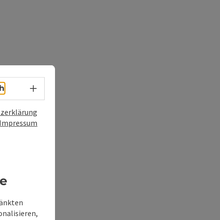
Sprachwahl - Menü öffnen
h
zerklärung
Impressum
re
ränkten
onalisieren,