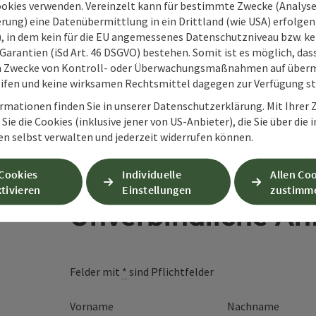
ookies verwenden. Vereinzelt kann für bestimmte Zwecke (Analyse
rung) eine Datenübermittlung in ein Drittland (wie USA) erfolgen (
O), in dem kein für die EU angemessenes Datenschutzniveau bzw. ke
Garantien (iSd Art. 46 DSGVO) bestehen. Somit ist es möglich, da
m Zwecke von Kontroll- oder Überwachungsmaßnahmen auf überm
ifen und keine wirksamen Rechtsmittel dagegen zur Verfügung s
rmationen finden Sie in unserer Datenschutzerklärung. Mit Ihre
Sie die Cookies (inklusive jener von US-Anbieter), die Sie über die 
en selbst verwalten und jederzeit widerrufen können.
 Cookies
Individuelle
Allen Co
tivieren
Einstellungen
zustimm
Unverbindliche An
Felder mit
*
sind Pflichtfelder
Vorname
Nachname