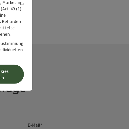
, Marketing,
Art. 49 (1)
ine
ss Behörden
ittelte
tehen.
r Zustimmung
individuellen
okies
en
frage
E-Mail
*