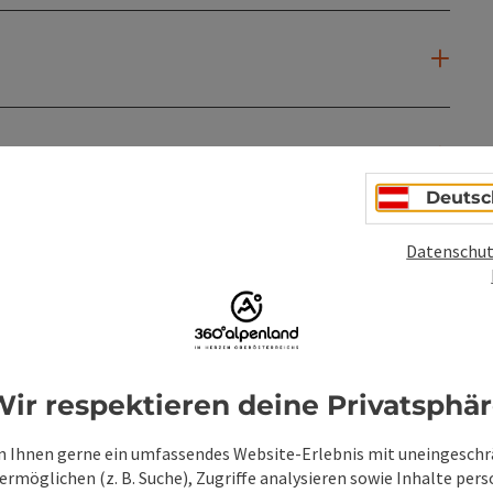
Deutsc
Datenschut
ir respektieren deine Privatsphä
PDF erstellen
Beitrag drucken
In der Nähe
 Ihnen gerne ein umfassendes Website-Erlebnis mit uneingesch
en
rmöglichen (z. B. Suche), Zugriffe analysieren sowie Inhalte pers