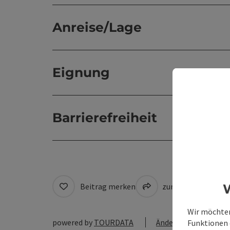
Anreise/Lage
Eignung
Barrierefreiheit
W
Beitrag merken
zum Merkzettel
Wir möchten
powered by
TOURDATA
Änderung vorschlag
Funktionen e