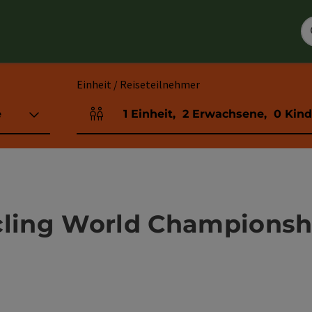
Einheit / Reiseteilnehmer
e
1
Einheit
,
2
Erwachsene
,
0
Kind
Einheitenanzahl und Personenfelder
cling World Championsh