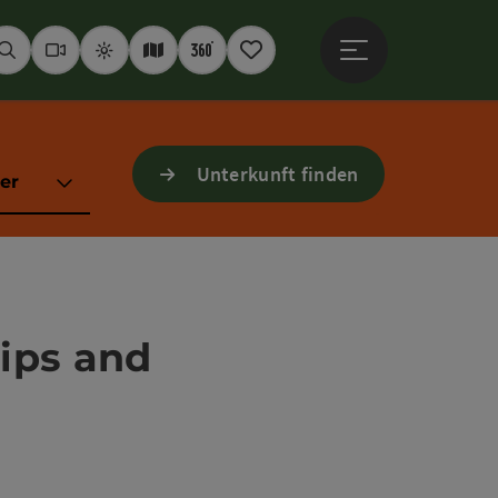
Hauptmenü öffne
Suchen
Webcams
Wetter
Interaktive Karte
360° Panoramen
Merkzettel
Unterkunft finden
er
ips and