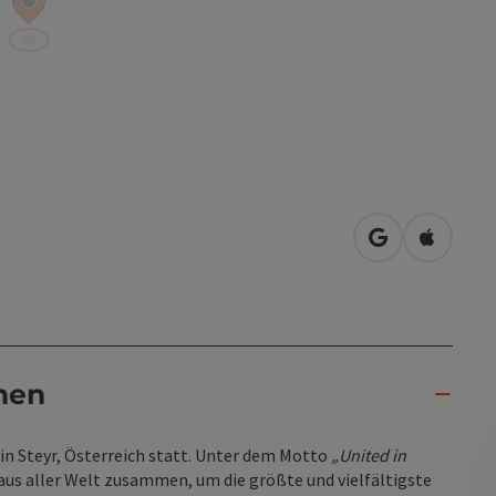
in Google Map
in Apple
nen
6 in Steyr, Österreich statt. Unter dem Motto
„United in
us aller Welt zusammen, um die größte und vielfältigste