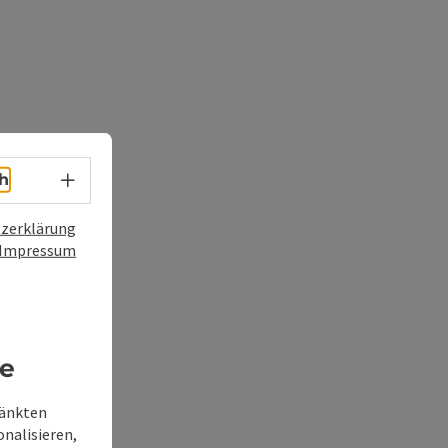
Sprachwahl - Menü öffnen
h
zerklärung
Impressum
re
ränkten
onalisieren,