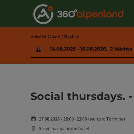
Accesskey
Accesskey
Accesskey
Accesskey
Accesskey
Accesskey
Accesskey
Accesskey
Zum Inhalt
Zur Navigation
Zum Seitenanfang
Zur Kontaktseite
Zur Suche
Zum Impressum
Zu den Hinweisen zur Bedienung der Website
Zur Startseite
[4]
[0]
[7]
[1]
[5]
[3]
[2]
[6]
Reisezeitraum / Nächte
14.08.2026
-
16.08.2026
,
2
Nächte
An- und Abreisefelder
Social thursdays. -
27.08.2026 / 18:00- 22:00 (
weitere Termine
)
Steyr, harrys home hotel