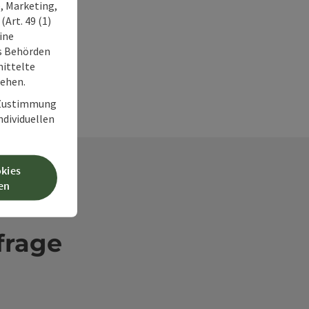
, Marketing,
Art. 49 (1)
ine
ss Behörden
ittelte
tehen.
r Zustimmung
individuellen
okies
en
frage