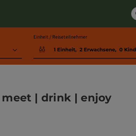
Einheit / Reiseteilnehmer
1
Einheit
,
2
Erwachsene
,
0
Kind
Einheitenanzahl und Personenfelder
 meet | drink | enjoy