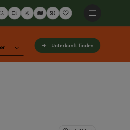
Hauptmenü öffne
Suchen
Webcams
Wetter
Interaktive Karte
360° Panoramen
Merkzettel
Unterkunft finden
er