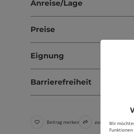
Anreise/Lage
Preise
Eignung
Barrierefreiheit
W
Beitrag merken
zum Merkzettel
Wir möchten
Funktionen e