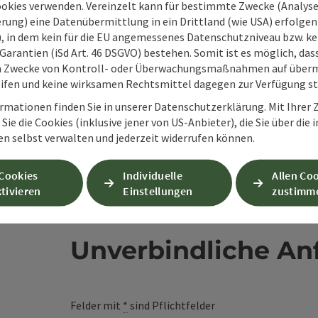
ookies verwenden. Vereinzelt kann für bestimmte Zwecke (Analyse
rung) eine Datenübermittlung in ein Drittland (wie USA) erfolgen (
en
O), in dem kein für die EU angemessenes Datenschutzniveau bzw. ke
Garantien (iSd Art. 46 DSGVO) bestehen. Somit ist es möglich, da
m Zwecke von Kontroll- oder Überwachungsmaßnahmen auf überm
ifen und keine wirksamen Rechtsmittel dagegen zur Verfügung s
rmationen finden Sie in unserer Datenschutzerklärung. Mit Ihre
Sie die Cookies (inklusive jener von US-Anbieter), die Sie über die 
en selbst verwalten und jederzeit widerrufen können.
 Cookies
Individuelle
Allen Co
tivieren
Einstellungen
zustimm
Unverbindliche An
Felder mit
*
sind Pflichtfelder