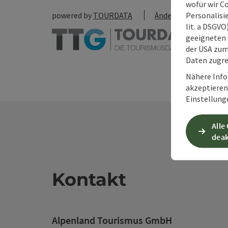
wofür wir C
Personalisie
powered by
TOURDATA
Änderung vorschlag
lit. a DSGV
geeigneten 
der USA zu
Daten zugre
Nähere Info
akzeptieren 
Einstellung
Alle
deak
Kontakt
Alpenland Tourismus GmbH