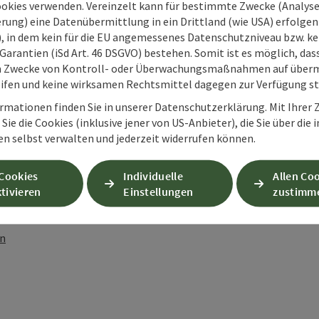
ookies verwenden. Vereinzelt kann für bestimmte Zwecke (Analyse
rung) eine Datenübermittlung in ein Drittland (wie USA) erfolgen (
O), in dem kein für die EU angemessenes Datenschutzniveau bzw. ke
Garantien (iSd Art. 46 DSGVO) bestehen. Somit ist es möglich, da
m Zwecke von Kontroll- oder Überwachungsmaßnahmen auf überm
ifen und keine wirksamen Rechtsmittel dagegen zur Verfügung s
rmationen finden Sie in unserer Datenschutzerklärung. Mit Ihre
Sie die Cookies (inklusive jener von US-Anbieter), die Sie über die 
en selbst verwalten und jederzeit widerrufen können.
 Cookies
Individuelle
Allen Co
PDF erstellen
Beitrag drucken
In der Nähe
tivieren
Einstellungen
zustimm
en