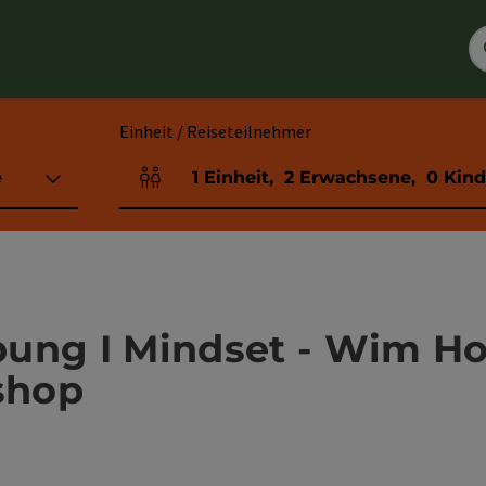
Einheit / Reiseteilnehmer
e
1
Einheit
,
2
Erwachsene
,
0
Kind
Einheitenanzahl und Personenfelder
bung I Mindset - Wim H
shop