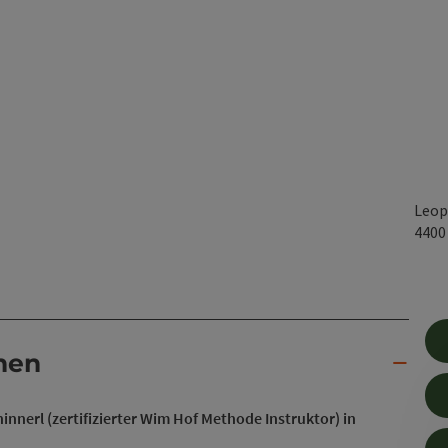
Leop
440
nen
nnerl (zertifizierter Wim Hof Methode Instruktor) in