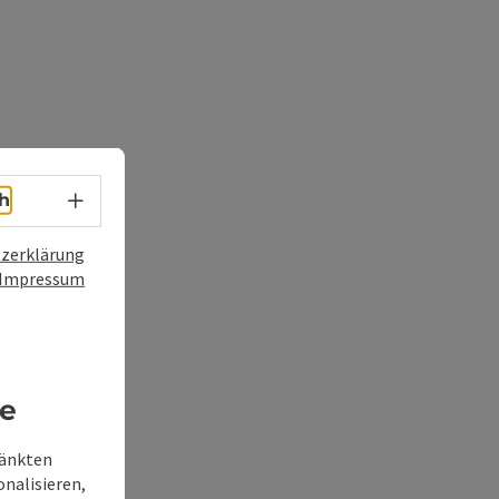
Sprachwahl - Menü öffnen
h
zerklärung
Impressum
re
ränkten
onalisieren,