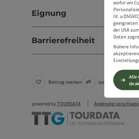
wofür wir C
Personalisie
Eignung
lit. a DSGV
geeigneten 
der USA zu
Daten zugre
Barrierefreiheit
Nähere Info
akzeptieren 
Einstellung
Alle
Beitrag merken
zum Merkzettel
deak
powered by
TOURDATA
Änderung vorschlag