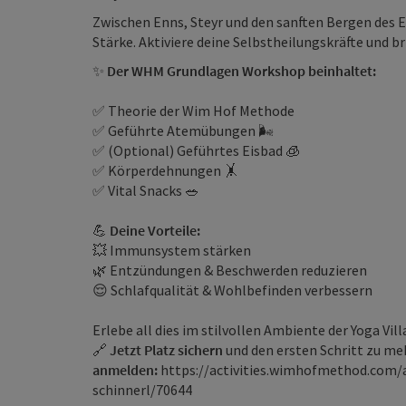
Zwischen Enns, Steyr und den sanften Bergen des E
Stärke. Aktiviere deine Selbstheilungskräfte und br
✨
De
r
WHM Grundlagen Workshop beinhaltet:
✅ Theorie der Wim Hof Methode
✅ Geführte Atemübungen 🌬️
✅ (Optional) Geführtes Eisbad 🧊
✅ Körperdehnungen 🤸
✅ Vital Snacks 🥗
💪
Deine Vorteile:
💥 Immunsystem stärken
🌿 Entzündungen & Beschwerden reduzieren
😌 Schlafqualität & Wohlbefinden verbessern
Erlebe all dies im stilvollen Ambiente der Yoga Villa
🔗
Jetzt Platz sichern
und den ersten Schritt zu m
anmelden:
https://activities.wimhofmethod.com/
schinnerl/70644