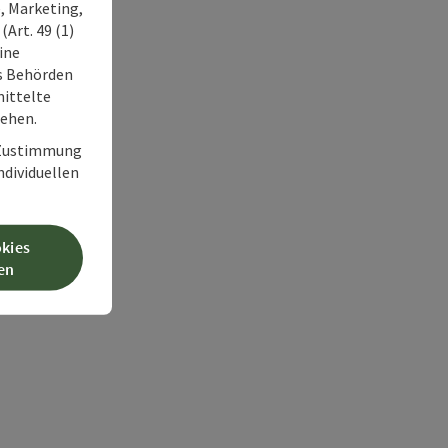
, Marketing,
Art. 49 (1)
ine
ss Behörden
ittelte
tehen.
r Zustimmung
individuellen
okies
en