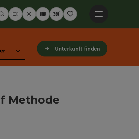
Hauptmenü öffne
Suchen
Webcams
Wetter
Interaktive Karte
360° Panoramen
Merkzettel
Unterkunft finden
er
of Methode