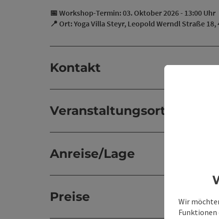
📅 Workshop-Termin: 03. Oktober 2026 - 13:00 Uhr
📍 Ort: Yoga Villa Steyr, Leopold Werndl Straße 18,
Kontakt
Veranstaltungsort
Anreise/Lage
W
Preise
Wir möchten
Funktionen e