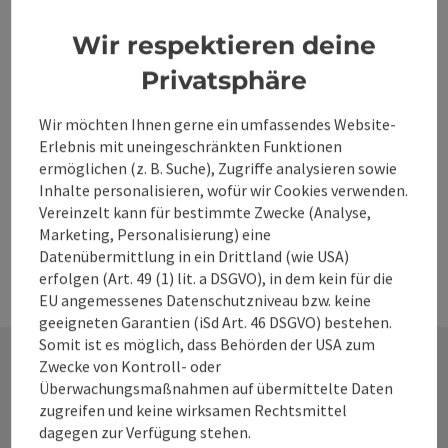
Beitrag drucken
Wir respektieren deine
zum Merkzettel
In der Nähe
Privatsphäre
PDF erstellen
Wir möchten Ihnen gerne ein umfassendes Website-
Erlebnis mit uneingeschränkten Funktionen
powered by
TOURDATA
Änderung vorschlagen
ermöglichen (z. B. Suche), Zugriffe analysieren sowie
Inhalte personalisieren, wofür wir Cookies verwenden.
Vereinzelt kann für bestimmte Zwecke (Analyse,
Marketing, Personalisierung) eine
Datenübermittlung in ein Drittland (wie USA)
erfolgen (Art. 49 (1) lit. a DSGVO), in dem kein für die
EU angemessenes Datenschutzniveau bzw. keine
geeigneten Garantien (iSd Art. 46 DSGVO) bestehen.
Somit ist es möglich, dass Behörden der USA zum
Zwecke von Kontroll- oder
Überwachungsmaßnahmen auf übermittelte Daten
Kontakt
zugreifen und keine wirksamen Rechtsmittel
dagegen zur Verfügung stehen.