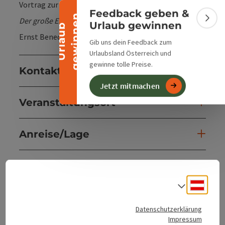
Vortrag zur Ausstellung
Feedback geben &
n
Der große Entwurf liegt vor uns
Bann
Urlaub gewinnen
U
r
l
a
u
b
g
e
w
i
n
n
e
Ernst Beneder
Gib uns dein Feedback zum
Urlaubsland Österreich und
gewinne tolle Preise.
Kontakt
Jetzt mitmachen
Veranstaltungsort
Anreise/Lage
Barrierefreiheit
Deuts
Sprach
Datenschutzerklärung
Impressum
Beitrag merken