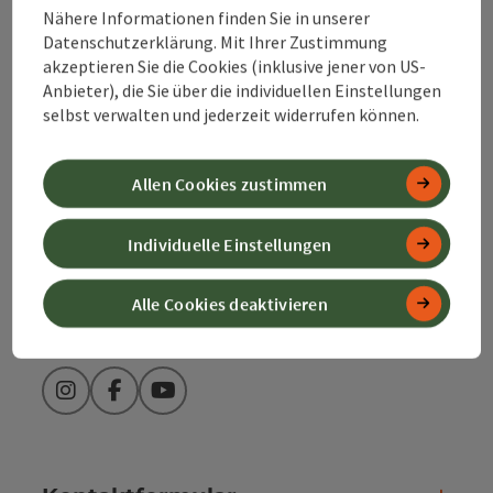
Nähere Informationen finden Sie in unserer
Datenschutzerklärung. Mit Ihrer Zustimmung
Alpenland Tourismus GmbH
akzeptieren Sie die Cookies (inklusive jener von US-
Anbieter), die Sie über die individuellen Einstellungen
Bahnhofstraße 2
selbst verwalten und jederzeit widerrufen können.
4580 Windischgarsten
Allen Cookies zustimmen
+43 50 360 360 360
Individuelle Einstellungen
info@360alpenland.com
Alle Cookies deaktivieren
Instagram
Facebook
YouTube