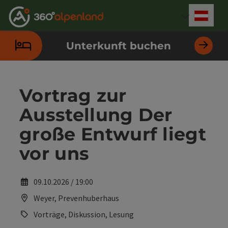
Accesskey
Accesskey
Accesskey
Accesskey
Accesskey
Accesskey
Accesskey
Accesskey
Zum Inhalt
Zur Navigation
Zum Seitenanfang
Zur Kontaktseite
Zur Suche
Zum Impressum
Zu den Hinweisen zur Bedienung der Website
Zur Startseite
[4]
[0]
[7]
[1]
[5]
[3]
[2]
[6]
Deut
Sprach
Unterkunft buchen
Vortrag zur
Ausstellung Der
große Entwurf liegt
vor uns
09.10.2026 / 19:00
Weyer, Prevenhuberhaus
Vorträge, Diskussion, Lesung