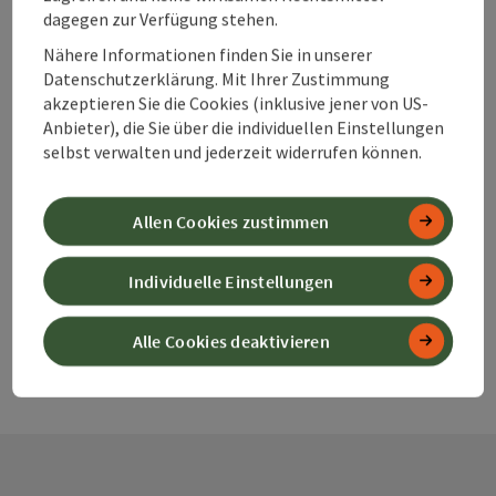
dagegen zur Verfügung stehen.
Nähere Informationen finden Sie in unserer
Beitrag merken
Datenschutzerklärung. Mit Ihrer Zustimmung
Beitrag drucken
akzeptieren Sie die Cookies (inklusive jener von US-
zum Merkzettel
Anbieter), die Sie über die individuellen Einstellungen
In der Nähe
selbst verwalten und jederzeit widerrufen können.
PDF erstellen
Allen Cookies zustimmen
powered by
TOURDATA
Änderung vorschlagen
Individuelle Einstellungen
Alle Cookies deaktivieren