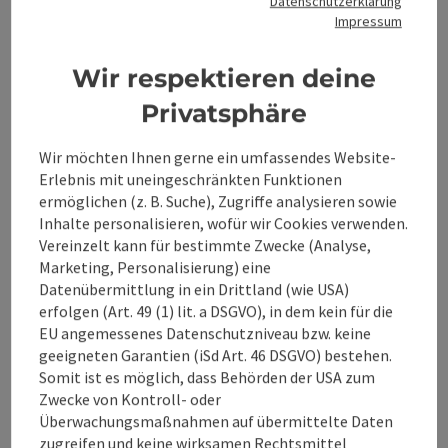
Datenschutzerklärung
ca. 3,5 Stunden
Impressum
Preis:
Erw. € 95,- | Kinder 3 - 12 Jahre € 47,50
Wir respektieren deine
Anmeldung und nähere Infos in der
Touristinformation Steyr
Privatsphäre
Wir möchten Ihnen gerne ein umfassendes Website-
Erlebnis mit uneingeschränkten Funktionen
ermöglichen (z. B. Suche), Zugriffe analysieren sowie
Kontakt
Inhalte personalisieren, wofür wir Cookies verwenden.
Vereinzelt kann für bestimmte Zwecke (Analyse,
Marketing, Personalisierung) eine
Veranstaltungsort
Datenübermittlung in ein Drittland (wie USA)
erfolgen (Art. 49 (1) lit. a DSGVO), in dem kein für die
Anreise/Lage
EU angemessenes Datenschutzniveau bzw. keine
geeigneten Garantien (iSd Art. 46 DSGVO) bestehen.
Somit ist es möglich, dass Behörden der USA zum
Barrierefreiheit
Zwecke von Kontroll- oder
Überwachungsmaßnahmen auf übermittelte Daten
zugreifen und keine wirksamen Rechtsmittel