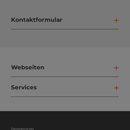
Kontaktformular
Kont
Webseiten
Web
Services
Ser
Impressum