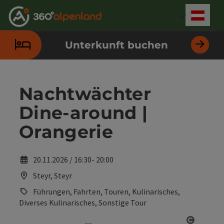
Accesskey
Accesskey
Accesskey
Accesskey
Accesskey
Accesskey
Accesskey
Accesskey
Zum Inhalt
Zur Navigation
Zum Seitenanfang
Zur Kontaktseite
Zur Suche
Zum Impressum
Zu den Hinweisen zur Bedienung der Website
Zur Startseite
[4]
[0]
[7]
[1]
[5]
[3]
[2]
[6]
Deut
Sprach
Unterkunft buchen
Nachtwächter
Dine-around |
Orangerie
20.11.2026 / 16:30- 20:00
Steyr, Steyr
Führungen, Fahrten, Touren, Kulinarisches,
Diverses Kulinarisches, Sonstige Tour