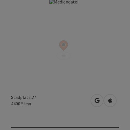
Copyrig
Stadplatz 27
in Google Maps
in Apple 
4400
Steyr