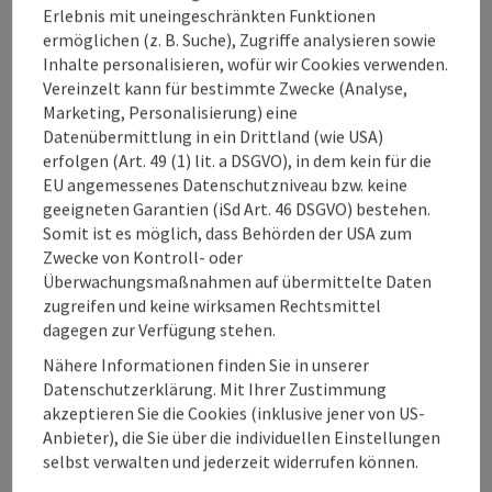
Anreise/Lage
Erlebnis mit uneingeschränkten Funktionen
ermöglichen (z. B. Suche), Zugriffe analysieren sowie
Inhalte personalisieren, wofür wir Cookies verwenden.
Barrierefreiheit
Vereinzelt kann für bestimmte Zwecke (Analyse,
Marketing, Personalisierung) eine
Datenübermittlung in ein Drittland (wie USA)
erfolgen (Art. 49 (1) lit. a DSGVO), in dem kein für die
EU angemessenes Datenschutzniveau bzw. keine
Beitrag merken
Beitrag drucken
geeigneten Garantien (iSd Art. 46 DSGVO) bestehen.
Somit ist es möglich, dass Behörden der USA zum
zum Merkzettel
Zwecke von Kontroll- oder
In der Nähe
Überwachungsmaßnahmen auf übermittelte Daten
zugreifen und keine wirksamen Rechtsmittel
PDF erstellen
dagegen zur Verfügung stehen.
Nähere Informationen finden Sie in unserer
powered by
TOURDATA
Änderung vorschlagen
Datenschutzerklärung. Mit Ihrer Zustimmung
akzeptieren Sie die Cookies (inklusive jener von US-
Anbieter), die Sie über die individuellen Einstellungen
selbst verwalten und jederzeit widerrufen können.