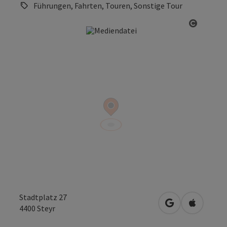
Führungen, Fahrten, Touren, Sonstige Tour
Copyrig
Stadtplatz 27
in Google Maps
in Apple 
4400
Steyr