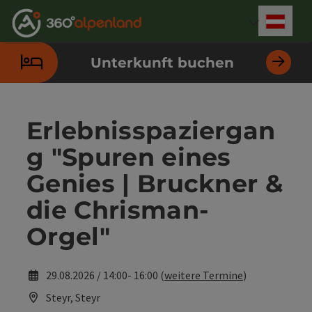
Accesskey
Accesskey
Accesskey
Accesskey
Accesskey
Accesskey
Accesskey
Accesskey
Zum Inhalt
Zur Navigation
Zum Seitenanfang
Zur Kontaktseite
Zur Suche
Zum Impressum
Zu den Hinweisen zur Bedienung der Website
Zur Startseite
[4]
[0]
[7]
[1]
[5]
[3]
[2]
[6]
Deut
Sprach
Unterkunft buchen
Erlebnisspaziergan
g "Spuren eines
Genies | Bruckner &
die Chrisman-
Orgel"
29.08.2026 / 14:00- 16:00 (
weitere Termine
)
Steyr, Steyr