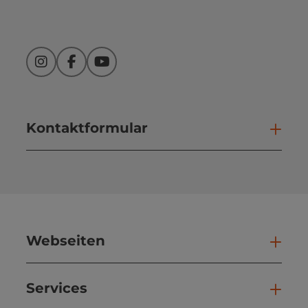
Instagram
Facebook
YouTube
Kontaktformular
Kont
Webseiten
Web
Services
Ser