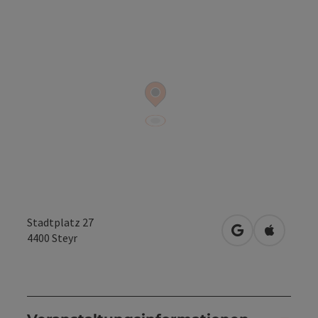
Stadtplatz 27
in Google Maps
in Apple 
4400
Steyr