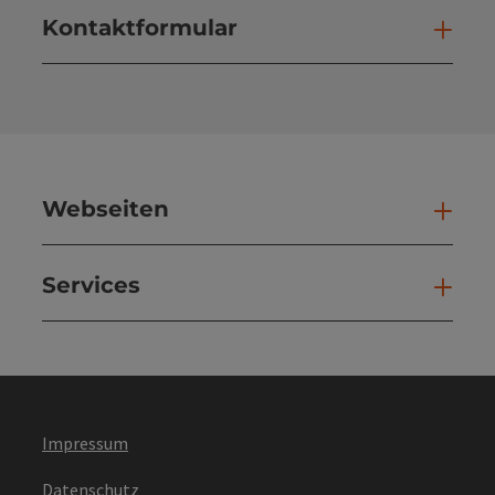
Kontaktformular
Kont
Webseiten
Web
Services
Ser
Impressum
Datenschutz