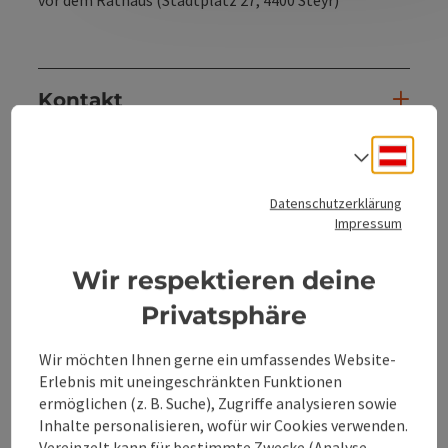
vor dem Rathaus (Stadtplatz 27, 4400 Steyr)
Kontakt
Deuts
Sprach
Veranstaltungstermin/e
Datenschutzerklärung
Impressum
Veranstaltungsort
Wir respektieren deine
Anreise/Lage
Privatsphäre
Barrierefreiheit
Wir möchten Ihnen gerne ein umfassendes Website-
Erlebnis mit uneingeschränkten Funktionen
ermöglichen (z. B. Suche), Zugriffe analysieren sowie
Inhalte personalisieren, wofür wir Cookies verwenden.
Vereinzelt kann für bestimmte Zwecke (Analyse,