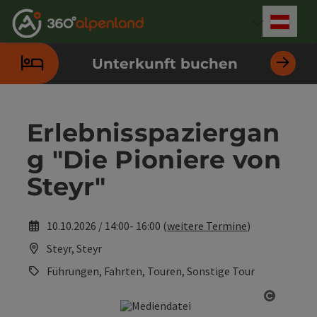
Accesskey
Accesskey
Accesskey
Accesskey
Accesskey
Accesskey
Accesskey
Accesskey
Zum Inhalt
Zur Navigation
Zum Seitenanfang
Zur Kontaktseite
Zur Suche
Zum Impressum
Zu den Hinweisen zur Bedienung der Website
Zur Startseite
[4]
[0]
[7]
[1]
[5]
[3]
[2]
[6]
Deut
Sprach
Unterkunft buchen
Erlebnisspaziergan
g "Die Pioniere von
Steyr"
10.10.2026 / 14:00- 16:00 (
weitere Termine
)
Steyr, Steyr
Führungen, Fahrten, Touren, Sonstige Tour
Copyrig