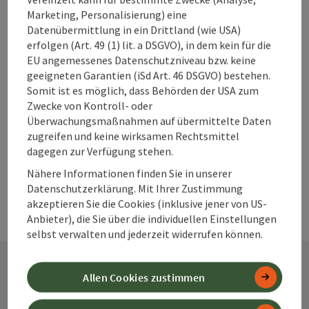
Marketing, Personalisierung) eine
Beitrag merken
Beitrag drucken
Datenübermittlung in ein Drittland (wie USA)
erfolgen (Art. 49 (1) lit. a DSGVO), in dem kein für die
zum Merkzettel
In der Nähe
EU angemessenes Datenschutzniveau bzw. keine
geeigneten Garantien (iSd Art. 46 DSGVO) bestehen.
PDF erstellen
Somit ist es möglich, dass Behörden der USA zum
Zwecke von Kontroll- oder
Überwachungsmaßnahmen auf übermittelte Daten
powered by
TOURDATA
Änderung vorschlagen
zugreifen und keine wirksamen Rechtsmittel
dagegen zur Verfügung stehen.
Nähere Informationen finden Sie in unserer
Datenschutzerklärung. Mit Ihrer Zustimmung
akzeptieren Sie die Cookies (inklusive jener von US-
Anbieter), die Sie über die individuellen Einstellungen
selbst verwalten und jederzeit widerrufen können.
Allen Cookies zustimmen
Kontakt