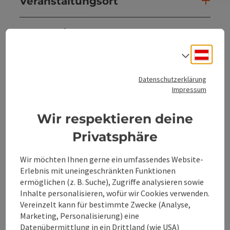
Veranstaltungsort
Anreise/Lage
Deuts
Sprach
Preise
Datenschutzerklärung
Impressum
Eignung
Wir respektieren deine
Barrierefreiheit
Privatsphäre
Wir möchten Ihnen gerne ein umfassendes Website-
Erlebnis mit uneingeschränkten Funktionen
ermöglichen (z. B. Suche), Zugriffe analysieren sowie
Beitrag merken
Inhalte personalisieren, wofür wir Cookies verwenden.
Beitrag drucken
Vereinzelt kann für bestimmte Zwecke (Analyse,
Marketing, Personalisierung) eine
zum Merkzettel
In der Nähe
Datenübermittlung in ein Drittland (wie USA)