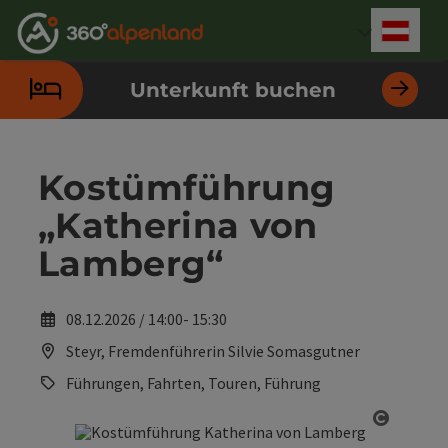
Accesskey
Accesskey
Accesskey
Accesskey
Accesskey
Accesskey
Accesskey
Accesskey
Zum Inhalt
Zur Navigation
Zum Seitenanfang
Zur Kontaktseite
Zur Suche
Zum Impressum
Zu den Hinweisen zur Bedienung der Website
Zur Startseite
[4]
[0]
[7]
[1]
[5]
[3]
[2]
[6]
Deut
Sprach
Unterkunft buchen
Kostümführung
„Katherina von
Lamberg“
08.12.2026 / 14:00- 15:30
Steyr, Fremdenführerin Silvie Somasgutner
Führungen, Fahrten, Touren, Führung
Copyrig