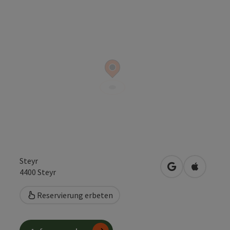
Steyr
in Google Maps
in Apple 
4400
Steyr
Reservierung erbeten