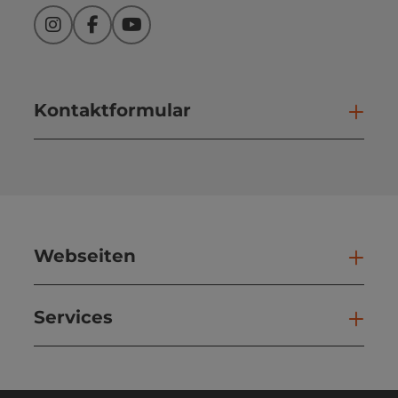
Instagram
Facebook
YouTube
Kontaktformular
Kont
Webseiten
Web
Services
Ser