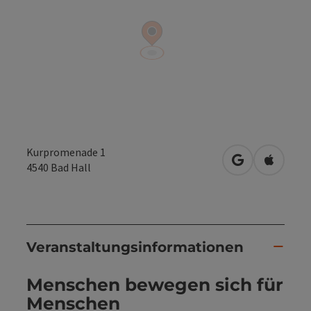
Kurpromenade 1
in Google Map
in Apple
4540
Bad Hall
Veranstaltungsinformationen
Menschen bewegen sich für
Menschen