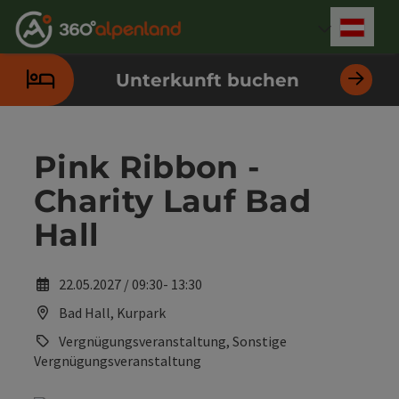
Accesskey
Accesskey
Accesskey
Accesskey
Accesskey
Accesskey
Accesskey
Accesskey
Zum Inhalt
Zur Navigation
Zum Seitenanfang
Zur Kontaktseite
Zur Suche
Zum Impressum
Zu den Hinweisen zur Bedienung der Website
Zur Startseite
[4]
[0]
[7]
[1]
[5]
[3]
[2]
[6]
Deut
Sprach
Unterkunft buchen
Pink Ribbon -
Charity Lauf Bad
Hall
22.05.2027 / 09:30- 13:30
Bad Hall, Kurpark
Vergnügungsveranstaltung, Sonstige
Vergnügungsveranstaltung