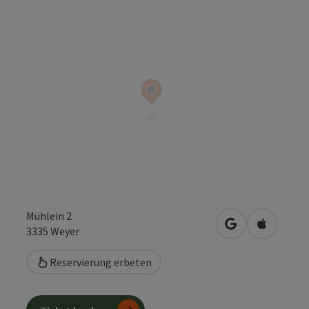
Mühlein 2
in Google Maps
in Apple 
3335
Weyer
Reservierung erbeten