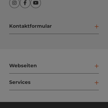
Instagram
Facebook
YouTube
Kontaktformular
Kont
Webseiten
Web
Services
Ser