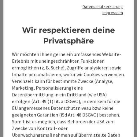
Datenschutzerklärung
Impressum
Kontakt
Wir respektieren deine
Veranstaltungstermin/e
Privatsphäre
Wir möchten Ihnen gerne ein umfassendes Website-
Veranstaltungsort
Erlebnis mit uneingeschränkten Funktionen
ermöglichen (z. B. Suche), Zugriffe analysieren sowie
Inhalte personalisieren, wofür wir Cookies verwenden.
Anreise/Lage
Vereinzelt kann für bestimmte Zwecke (Analyse,
Marketing, Personalisierung) eine
Preise
Datenübermittlung in ein Drittland (wie USA)
erfolgen (Art. 49 (1) lit. a DSGVO), in dem kein für die
EU angemessenes Datenschutzniveau bzw. keine
Eignung
geeigneten Garantien (iSd Art. 46 DSGVO) bestehen.
Somit ist es möglich, dass Behörden der USA zum
Zwecke von Kontroll- oder
Barrierefreiheit
Überwachungsmaßnahmen auf übermittelte Daten