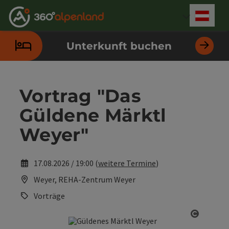
Accesskey
Accesskey
Accesskey
Accesskey
Accesskey
Accesskey
Accesskey
Accesskey
Zum Inhalt
Zur Navigation
Zum Seitenanfang
Zur Kontaktseite
Zur Suche
Zum Impressum
Zu den Hinweisen zur Bedienung der Website
Zur Startseite
[4]
[0]
[7]
[1]
[5]
[3]
[2]
[6]
Deut
Sprach
Unterkunft buchen
Vortrag "Das
Güldene Märktl
Weyer"
17.08.2026 / 19:00 (
weitere Termine
)
Weyer, REHA-Zentrum Weyer
Vorträge
Copyrig