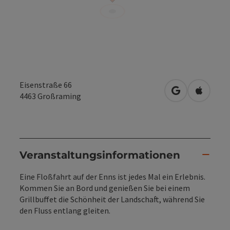
Eisenstraße 66
in Google Map
in Apple
4463
Großraming
Veranstaltungsinformationen
Eine Floßfahrt auf der Enns ist jedes Mal ein Erlebnis.
Kommen Sie an Bord und genießen Sie bei einem
Grillbuffet die Schönheit der Landschaft, während Sie
den Fluss entlang gleiten.