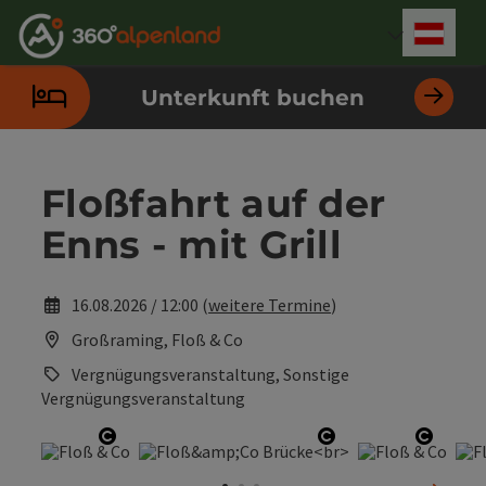
Accesskey
Accesskey
Accesskey
Accesskey
Accesskey
Accesskey
Accesskey
Accesskey
Zum Inhalt
Zur Navigation
Zum Seitenanfang
Zur Kontaktseite
Zur Suche
Zum Impressum
Zu den Hinweisen zur Bedienung der Website
Zur Startseite
[4]
[0]
[7]
[1]
[5]
[3]
[2]
[6]
Deut
Sprach
Unterkunft buchen
Floßfahrt auf der
Enns - mit Grill
16.08.2026 / 12:00 (
weitere Termine
)
Großraming, Floß & Co
Vergnügungsveranstaltung, Sonstige
Vergnügungsveranstaltung
Copyright öffnen
Copyright öffnen
Copyri