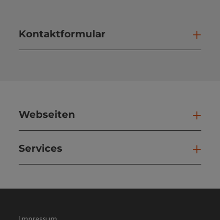
Kontaktformular
Kont
Webseiten
Web
Services
Ser
Impressum