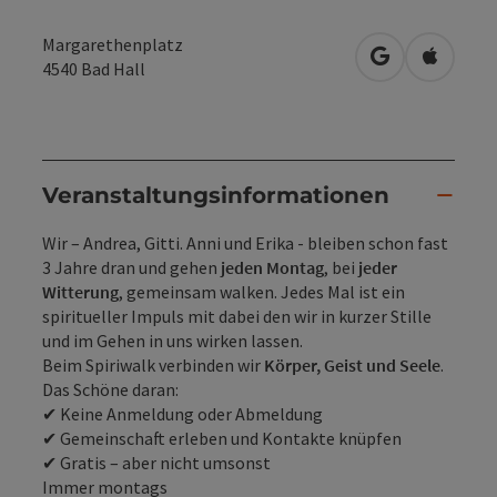
Margarethenplatz
in Google Map
in Apple
4540
Bad Hall
Veranstaltungsinformationen
Wir – Andrea, Gitti. Anni und Erika - bleiben schon fast
3 Jahre dran und gehen
jeden Montag
, bei
jeder
Witterung
, gemeinsam walken. Jedes Mal ist ein
spiritueller Impuls mit dabei den wir in kurzer Stille
und im Gehen in uns wirken lassen.
Beim Spiriwalk verbinden wir
Körper, Geist und Seele
.
Das Schöne daran:
✔ Keine Anmeldung oder Abmeldung
✔ Gemeinschaft erleben und Kontakte knüpfen
✔ Gratis – aber nicht umsonst
Immer montags