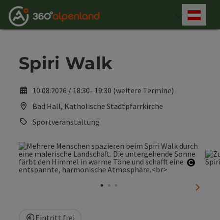
Accesskey
Accesskey
Accesskey
Accesskey
Accesskey
Accesskey
Accesskey
Accesskey
Zum Inhalt
Zur Navigation
Zum Seitenanfang
Zur Kontaktseite
Zur Suche
Zum Impressum
Zu den Hinweisen zur Bedienung der Website
Zur Startseite
[4]
[0]
[7]
[1]
[5]
[3]
[2]
[6]
Deut
Sprach
Spiri Walk
10.08.2026 / 18:30- 19:30 (
weitere Termine
)
Bad Hall, Katholische Stadtpfarrkirche
Sportveranstaltung
Copyri
nächst
Eintritt frei