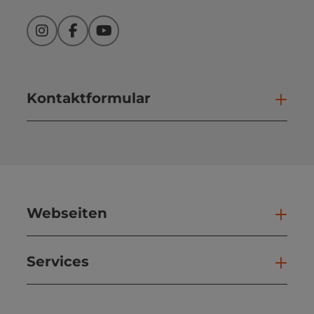
Instagram
Facebook
YouTube
Kontaktformular
Kont
Webseiten
Web
Services
Ser