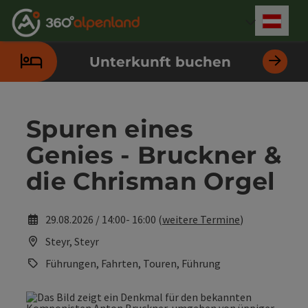
Accesskey
Accesskey
Accesskey
Accesskey
Accesskey
Accesskey
Accesskey
Accesskey
Zum Inhalt
Zur Navigation
Zum Seitenanfang
Zur Kontaktseite
Zur Suche
Zum Impressum
Zu den Hinweisen zur Bedienung der Website
Zur Startseite
[4]
[0]
[7]
[1]
[5]
[3]
[2]
[6]
Deut
Sprach
Unterkunft buchen
Spuren eines
Genies - Bruckner &
die Chrisman Orgel
29.08.2026 / 14:00- 16:00 (
weitere Termine
)
Steyr, Steyr
Führungen, Fahrten, Touren, Führung