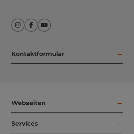
Instagram
Facebook
YouTube
Kontaktformular
Kont
Webseiten
Web
Services
Ser