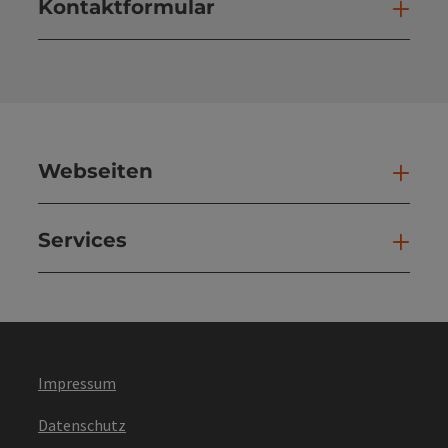
Kontaktformular
Kont
Webseiten
Web
Services
Ser
Impressum
Datenschutz