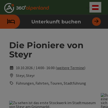
Accesskey
Accesskey
Accesskey
Accesskey
Accesskey
Accesskey
Accesskey
Accesskey
Zum Inhalt
Zur Navigation
Zum Seitenanfang
Zur Kontaktseite
Zur Suche
Zum Impressum
Zu den Hinweisen zur Bedienung der Website
Zur Startseite
[4]
[0]
[7]
[1]
[5]
[3]
[2]
[6]
Deut
Sprach
Unterkunft buchen
Die Pioniere von
Steyr
10.10.2026 / 14:00- 16:00 (
weitere Termine
)
Steyr, Steyr
Führungen, Fahrten, Touren, Stadtführung