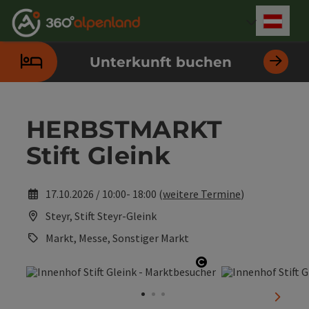
Accesskey
Accesskey
Accesskey
Accesskey
Accesskey
Accesskey
Accesskey
Accesskey
Zum Inhalt
Zur Navigation
Zum Seitenanfang
Zur Kontaktseite
Zur Suche
Zum Impressum
Zu den Hinweisen zur Bedienung der Website
Zur Startseite
[4]
[0]
[7]
[1]
[5]
[3]
[2]
[6]
Deut
Sprach
Unterkunft buchen
HERBSTMARKT
Stift Gleink
17.10.2026 / 10:00- 18:00 (
weitere Termine
)
Steyr, Stift Steyr-Gleink
Markt, Messe, Sonstiger Markt
Copyright öffnen
nächst