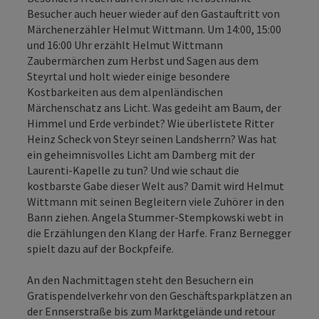
Besucher auch heuer wieder auf den Gastauftritt von
Märchenerzähler Helmut Wittmann. Um 14:00, 15:00
und 16:00 Uhr erzählt Helmut Wittmann
Zaubermärchen zum Herbst und Sagen aus dem
Steyrtal und holt wieder einige besondere
Kostbarkeiten aus dem alpenländischen
Märchenschatz ans Licht. Was gedeiht am Baum, der
Himmel und Erde verbindet? Wie überlistete Ritter
Heinz Scheck von Steyr seinen Landsherrn? Was hat
ein geheimnisvolles Licht am Damberg mit der
Laurenti-Kapelle zu tun? Und wie schaut die
kostbarste Gabe dieser Welt aus? Damit wird Helmut
Wittmann mit seinen Begleitern viele Zuhörer in den
Bann ziehen. Angela Stummer-Stempkowski webt in
die Erzählungen den Klang der Harfe. Franz Bernegger
spielt dazu auf der Bockpfeife.
An den Nachmittagen steht den Besuchern ein
Gratispendelverkehr von den Geschäftsparkplätzen an
der Ennserstraße bis zum Marktgelände und retour