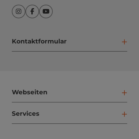
Instagram
Facebook
YouTube
Kontaktformular
Kont
Webseiten
Web
Services
Ser