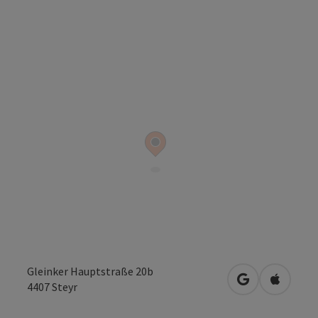
Gleinker Hauptstraße 20b
in Google Map
in Apple
4407
Steyr