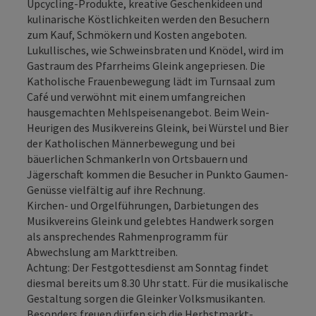
Upcycling-Produkte, kreative Geschenkideen und
kulinarische Köstlichkeiten werden den Besuchern
zum Kauf, Schmökern und Kosten angeboten.
Lukullisches, wie Schweinsbraten und Knödel, wird im
Gastraum des Pfarrheims Gleink angepriesen. Die
Katholische Frauenbewegung lädt im Turnsaal zum
Café und verwöhnt mit einem umfangreichen
hausgemachten Mehlspeisenangebot. Beim Wein-
Heurigen des Musikvereins Gleink, bei Würstel und Bier
der Katholischen Männerbewegung und bei
bäuerlichen Schmankerln von Ortsbauern und
Jägerschaft kommen die Besucher in Punkto Gaumen-
Genüsse vielfältig auf ihre Rechnung.
Kirchen- und Orgelführungen, Darbietungen des
Musikvereins Gleink und gelebtes Handwerk sorgen
als ansprechendes Rahmenprogramm für
Abwechslung am Markttreiben.
Achtung: Der Festgottesdienst am Sonntag findet
diesmal bereits um 8.30 Uhr statt. Für die musikalische
Gestaltung sorgen die Gleinker Volksmusikanten.
Besonders freuen dürfen sich die Herbstmarkt-