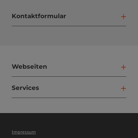
Kontaktformular
Kont
Webseiten
Web
Services
Ser
Impressum