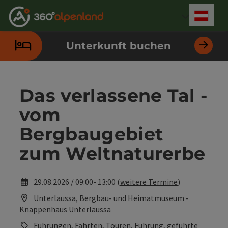
Accesskey
Accesskey
Accesskey
Accesskey
Accesskey
Accesskey
Accesskey
Accesskey
Zum Inhalt
Zur Navigation
Zum Seitenanfang
Zur Kontaktseite
Zur Suche
Zum Impressum
Zu den Hinweisen zur Bedienung der Website
Zur Startseite
[4]
[0]
[7]
[1]
[5]
[3]
[2]
[6]
Deut
Sprach
Unterkunft buchen
Das verlassene Tal -
vom
Bergbaugebiet
zum Weltnaturerbe
29.08.2026 / 09:00- 13:00 (
weitere Termine
)
Unterlaussa, Bergbau- und Heimatmuseum -
Knappenhaus Unterlaussa
Führungen, Fahrten, Touren, Führung, geführte