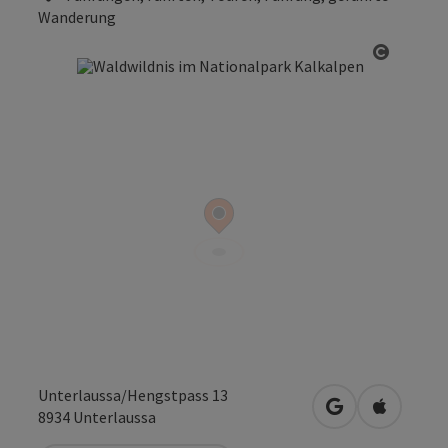
Wanderung
Copyrig
Unterlaussa/Hengstpass 13
in Google Maps
in Apple 
8934
Unterlaussa