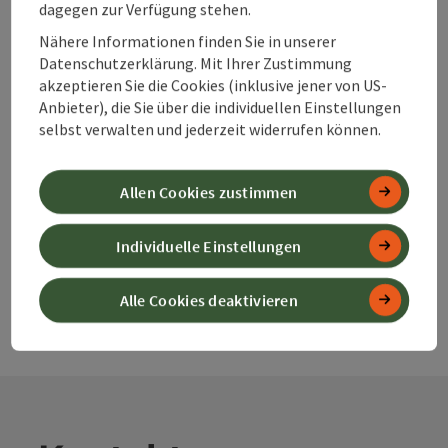
dagegen zur Verfügung stehen.
Nähere Informationen finden Sie in unserer
Beitrag merken
Beitrag drucken
Datenschutzerklärung. Mit Ihrer Zustimmung
akzeptieren Sie die Cookies (inklusive jener von US-
zum Merkzettel
In der Nähe
Anbieter), die Sie über die individuellen Einstellungen
selbst verwalten und jederzeit widerrufen können.
PDF erstellen
Allen Cookies zustimmen
powered by
TOURDATA
Änderung vorschlagen
Individuelle Einstellungen
Alle Cookies deaktivieren