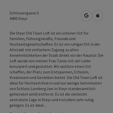
Schlossergasse 5
in Google Map
in Apple
4400
Steyr
Die Steyr Old Town Loft ist ein schöner Ort für
Familien, Führungskräfte, Freunde und
Hochzeitsgesellschaften. Es ist ein ruhiger Ort in der
Altstadt mit einfachem Zugang zu allen
Annehmlichkeiten der Stadt direkt vor der Haustür. Die
Loft wurde von meiner Frau Tania mit viel Liebe
konzipiert und gestaltet. Wir wollten einen Ort
schaffen, der Platz zum Entspannen, Erholen,
Kreativsein und Genießen bietet. Die Old Town Loft ist
ideal für Hochzeitsfeiern und nur wenige Gehminuten
von Schloss Lamberg (wo in Steyr standesamtlich
geheiratet wird) entfernt. Es ist die vielleicht
zentralste Lage in Steyr und trotzdem sehr ruhig
gelegen. Es ist ideal ...