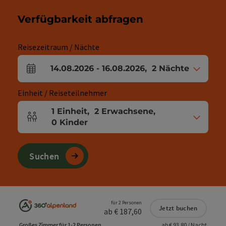
Verfügbarkeit abfragen
Reisezeitraum / Nächte
14.08.2026
-
16.08.2026
,
2
Nächte
An- und Abreisefelder
Einheit / Reiseteilnehmer
1
Einheit
,
2
Erwachsene
,
Einheitenanzahl und Personenfelder
0
Kinder
Suchen
für 2 Personen
Jetzt buchen
ab € 187,60
Großes Zimmer für 1-2 Personen
ab € 93,80 / Nacht