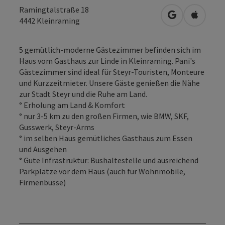
Ramingtalstraße 18
in Google Map
in Apple
4442
Kleinraming
5 gemütlich-moderne Gästezimmer befinden sich im
Haus vom Gasthaus zur Linde in Kleinraming. Pani's
Gästezimmer sind ideal für Steyr-Touristen, Monteure
und Kurzzeitmieter. Unsere Gäste genießen die Nähe
zur Stadt Steyr und die Ruhe am Land.
° Erholung am Land & Komfort
° nur 3-5 km zu den großen Firmen, wie BMW, SKF,
Gusswerk, Steyr-Arms
° im selben Haus gemütliches Gasthaus zum Essen
und Ausgehen
° Gute Infrastruktur: Bushaltestelle und ausreichend
Parkplätze vor dem Haus (auch für Wohnmobile,
Firmenbusse)