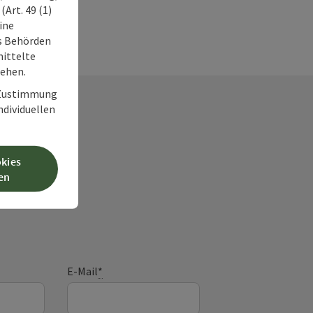
Art. 49 (1)
ine
ss Behörden
ittelte
tehen.
r Zustimmung
individuellen
okies
frage
en
E-Mail
*