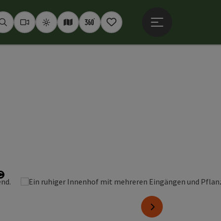
Hauptmenü öffne
Suchen
Webcams
Wetter
Interaktive Karte
360° Panoramen
Merkzettel
Copyright öffnen
nächstes Element