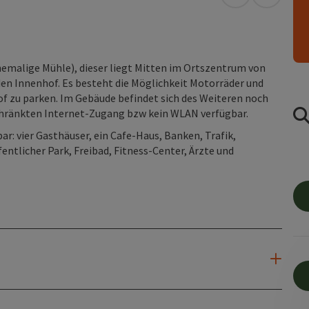
in Google Map
in Apple
hemalige Mühle), dieser liegt Mitten im Ortszentrum von
en Innenhof. Es besteht die Möglichkeit Motorräder und
f zu parken. Im Gebäude befindet sich des Weiteren noch
chränkten Internet-Zugang bzw kein WLAN verfügbar.
bar: vier Gasthäuser, ein Cafe-Haus, Banken, Trafik,
ntlicher Park, Freibad, Fitness-Center, Ärzte und