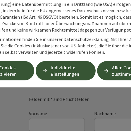
rung) eine Datenübermittlung in ein Drittland (wie USA) erfolgen (
O), in dem kein für die EU angemessenes Datenschutzniveau bzw. ke
Garantien (iSd Art. 46 DSGVO) bestehen. Somit ist es möglich, da
m Zwecke von Kontroll- oder Überwachungsmaßnahmen auf überm
ifen und keine wirksamen Rechtsmittel dagegen zur Verfügung s
rmationen finden Sie in unserer Datenschutzerklärung. Mit Ihre
Sie die Cookies (inklusive jener von US-Anbieter), die Sie über die 
en selbst verwalten und jederzeit widerrufen können.
 Cookies
Individuelle
Allen Co
Unverbindliche An
tivieren
Einstellungen
zustimm
Felder mit
*
sind Pflichtfelder
Vorname
Nachname