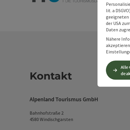
Personalisie
lit. a DSGV
geeigneten 
der USA zu
Daten zugre
Nähere Info
akzeptieren 
Einstellung
Alle
Kontakt
deak
Alpenland Tourismus GmbH
Bahnhofstraße 2
4580 Windischgarsten