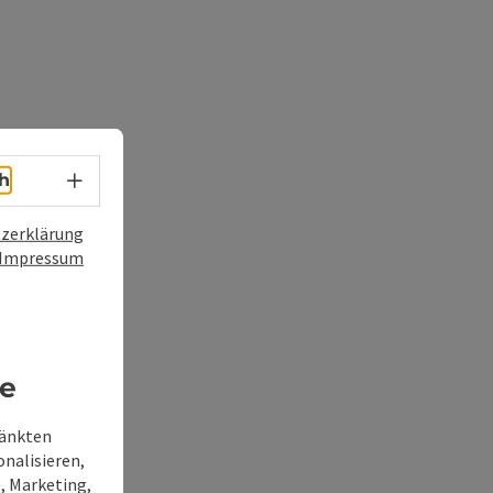
Sprachwahl - Menü öffnen
h
zerklärung
Impressum
re
ränkten
onalisieren,
, Marketing,