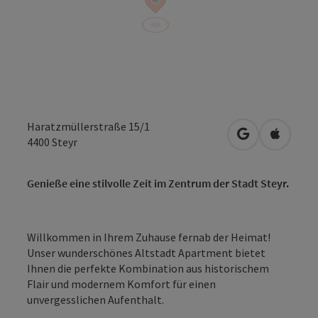
Haratzmüllerstraße 15/1
in Google Map
in Apple
4400
Steyr
Genieße eine stilvolle Zeit im Zentrum der Stadt Steyr.
Willkommen in Ihrem Zuhause fernab der Heimat!
Unser wunderschönes Altstadt Apartment bietet
Ihnen die perfekte Kombination aus historischem
Flair und modernem Komfort für einen
unvergesslichen Aufenthalt.