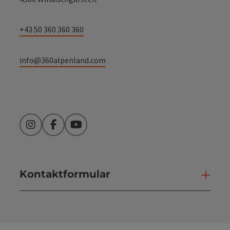
+43 50 360 360 360
info@360alpenland.com
Instagram
Facebook
YouTube
Kontaktformular
Kont