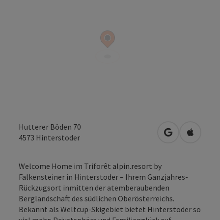
Hutterer Böden 70
in Google Map
in Apple
4573
Hinterstoder
Welcome Home im Triforêt alpin.resort by
Falkensteiner in Hinterstoder – Ihrem Ganzjahres-
Rückzugsort inmitten der atemberaubenden
Berglandschaft des südlichen Oberösterreichs.
Bekannt als Weltcup-Skigebiet bietet Hinterstoder so