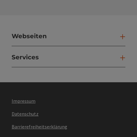
Webseiten
Web
Services
Ser
Impressum
Datenschutz
Barrierefreiheitserklärung