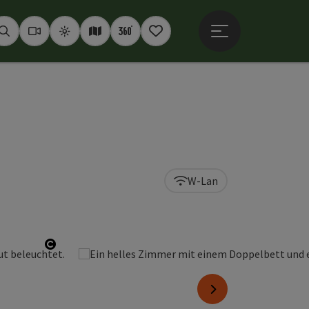
Hauptmenü öffne
Suchen
Webcams
Wetter
Interaktive Karte
360° Panoramen
Merkzettel
W-Lan
Copyright öffnen
nächstes Element