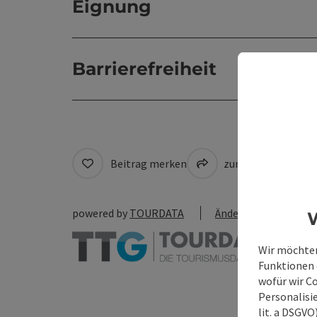
Eignung
Barrierefreiheit
Beitrag merken
zum Merkzettel
powered by
TOURDATA
Änderung vorschlag
W
Wir möchten
Funktionen e
wofür wir C
Personalisie
lit. a DSGV