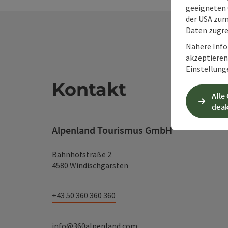
geeigneten 
der USA zu
Daten zugre
Nähere Info
akzeptieren 
Einstellung
Kontakt
Alle
deak
Alpenland Tourismus GmbH
Bahnhofstraße 2
4580 Windischgarsten
+43 50 360 360 360
info@360alpenland.com