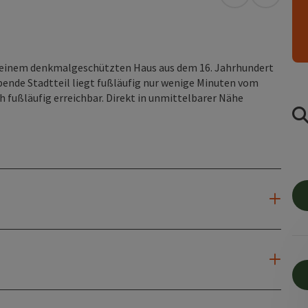
in Google Map
in Apple
n einem denkmalgeschützten Haus aus dem 16. Jahrhundert
ebende Stadtteil liegt fußläufig nur wenige Minuten vom
h fußläufig erreichbar. Direkt in unmittelbarer Nähe
n