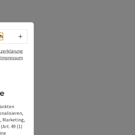
Sprachwahl - Menü öffnen
h
zerklärung
Impressum
re
ränkten
onalisieren,
, Marketing,
Art. 49 (1)
ine