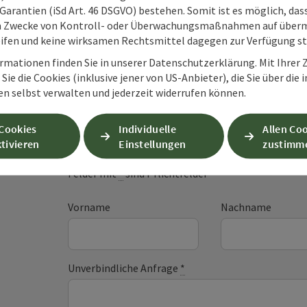
Garantien (iSd Art. 46 DSGVO) bestehen. Somit ist es möglich, da
m Zwecke von Kontroll- oder Überwachungsmaßnahmen auf überm
ifen und keine wirksamen Rechtsmittel dagegen zur Verfügung s
rmationen finden Sie in unserer Datenschutzerklärung. Mit Ihre
Sie die Cookies (inklusive jener von US-Anbieter), die Sie über die 
en selbst verwalten und jederzeit widerrufen können.
Unverbindliche An
 Cookies
Individuelle
Allen Co
tivieren
Einstellungen
zustimm
Felder mit
*
sind Pflichtfelder
Vorname
Nachname
Unverbindliche Anfrage
*