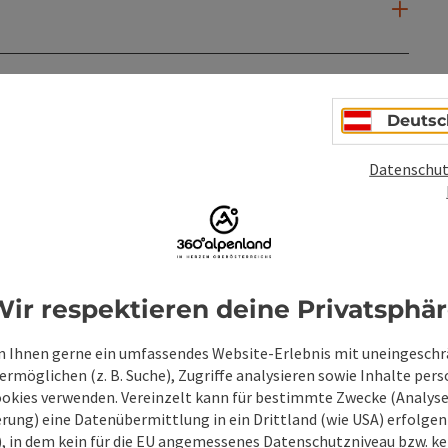
Deutsc
Datenschut
PDF erstellen
Beitrag drucken
In der Nähe
en
ir respektieren deine Privatsphä
 Ihnen gerne ein umfassendes Website-Erlebnis mit uneingesch
rmöglichen (z. B. Suche), Zugriffe analysieren sowie Inhalte pers
ookies verwenden. Vereinzelt kann für bestimmte Zwecke (Analyse
rung) eine Datenübermittlung in ein Drittland (wie USA) erfolgen (
O), in dem kein für die EU angemessenes Datenschutzniveau bzw. ke