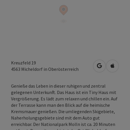
Kreuzfeld 19
in Google Map
in Apple
4563
Micheldorf in Oberösterreich
Genieße das Leben in dieser ruhigen und zentral
gelegenen Unterkunft. Das Haus ist ein Tiny Haus mit
Vergrößerung. Es lädt zum relaxen und chillen ein. Auf
der Terrasse kann man den Blick auf die heimische
Kremsmauer genießen. Die umliegenden Skigebiete,
Naherholungsgebiete sind mit dem Auto gut
erreichbar. Der Nationalpark Molln ist ca. 20 Minuten