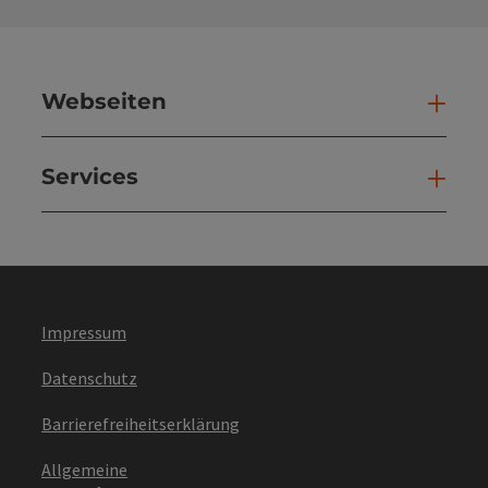
Webseiten
Web
Services
Ser
Impressum
Datenschutz
Barrierefreiheitserklärung
Allgemeine