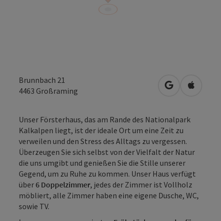
Brunnbach 21
in Google Map
in Apple
4463
Großraming
Unser Försterhaus, das am Rande des Nationalpark
Kalkalpen liegt, ist der ideale Ort um eine Zeit zu
verweilen und den Stress des Alltags zu vergessen.
Überzeugen Sie sich selbst von der Vielfalt der Natur
die uns umgibt und genießen Sie die Stille unserer
Gegend, um zu Ruhe zu kommen. Unser Haus verfügt
über
6 Doppelzimmer
, jedes der Zimmer ist Vollholz
möbliert, alle Zimmer haben eine eigene Dusche, WC,
sowie TV.