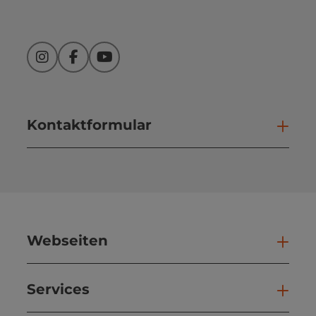
Instagram
Facebook
YouTube
Kontaktformular
Kont
Webseiten
Web
Services
Ser