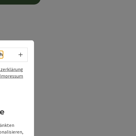
Sprachwahl - Menü öffnen
h
zerklärung
Impressum
re
ränkten
onalisieren,