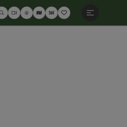
Hauptmenü öffne
Suchen
Webcams
Wetter
Interaktive Karte
360° Panoramen
Merkzettel