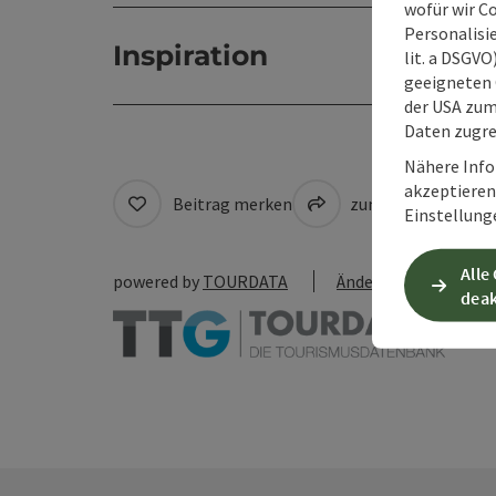
wofür wir C
Personalisie
Inspiration
lit. a DSGV
geeigneten 
der USA zu
Daten zugre
Nähere Info
akzeptieren 
Beitrag merken
zum Merkzettel
Einstellung
Alle
powered by
TOURDATA
Änderung vorschlag
deak