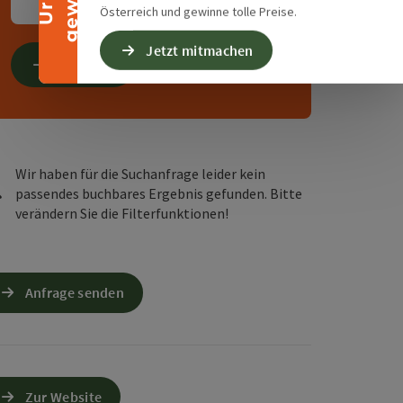
0
Kinder
Österreich und gewinne tolle Preise.
Jetzt mitmachen
Suchen
Wir haben für die Suchanfrage leider kein
passendes buchbares Ergebnis gefunden. Bitte
verändern Sie die Filterfunktionen!
Anfrage senden
Zur Website