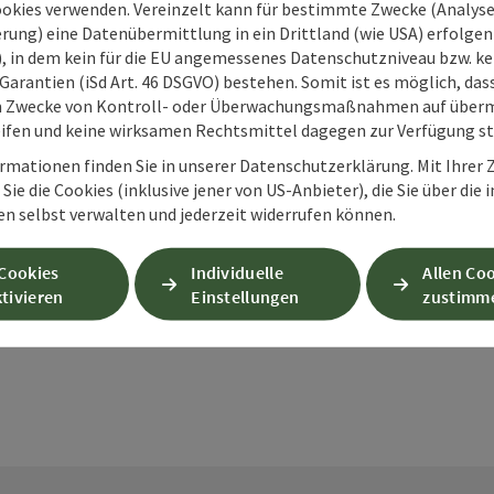
ookies verwenden. Vereinzelt kann für bestimmte Zwecke (Analyse
rung) eine Datenübermittlung in ein Drittland (wie USA) erfolgen (
O), in dem kein für die EU angemessenes Datenschutzniveau bzw. ke
Garantien (iSd Art. 46 DSGVO) bestehen. Somit ist es möglich, da
m Zwecke von Kontroll- oder Überwachungsmaßnahmen auf überm
ifen und keine wirksamen Rechtsmittel dagegen zur Verfügung s
rmationen finden Sie in unserer Datenschutzerklärung. Mit Ihre
Sie die Cookies (inklusive jener von US-Anbieter), die Sie über die 
PDF erstellen
Beitrag drucken
In der Nähe
en selbst verwalten und jederzeit widerrufen können.
 Cookies
Individuelle
Allen Co
en
tivieren
Einstellungen
zustimm