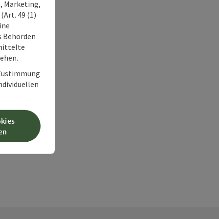
, Marketing,
Art. 49 (1)
ine
ss Behörden
ittelte
tehen.
r Zustimmung
individuellen
okies
en