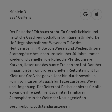
Mühlein 3
in Google Map
in Apple
3334
Gaflenz
Der Reiterhof Edtbauer steht für Gemütlichkeit und
herzliche Gastfreundschaft in familiärem Umfeld. Der
Hof liegt oberhalb von Weyer am Fuße des
Heiligenstein in Mitte von Wiesen und Weiden. Unsere
Stammgäste besuchen uns seit über 40 Jahre immer
wieder und genießen die Ruhe, die Pferde, unsere
Katzen, Hasen und das bunte Treiben am Hof. Darüber
hinaus, bieten wir professionellen Reitunterricht für
Klein und Groß das ganze Jahr hin-durch sowohl in
Form von Kursen als auch für Tagesgäste aus Weyer
und Umgebung. Der Reiterhof Edtbauer bietet für alle
etwas die ihre Zeit in entspannter familiärer
Atmosphäre in der Weite der Natur genießen ...
Beschreibung vollständig anzeigen