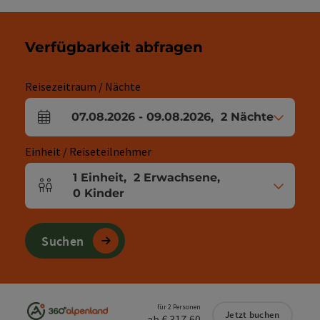
Verfügbarkeit abfragen
Reisezeitraum / Nächte
07.08.2026
-
09.08.2026
,
2
Nächte
An- und Abreisefelder
Einheit / Reiseteilnehmer
1
Einheit
,
2
Erwachsene
,
Einheitenanzahl und Personenfelder
0
Kinder
Suchen
für 2 Personen
Jetzt buchen
ab € 317,60