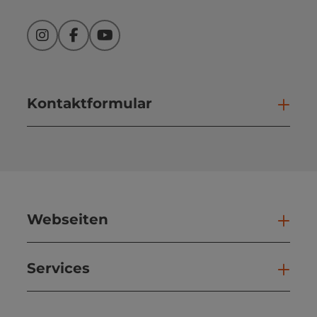
Instagram
Facebook
YouTube
Kontaktformular
Kont
Webseiten
Web
Services
Ser