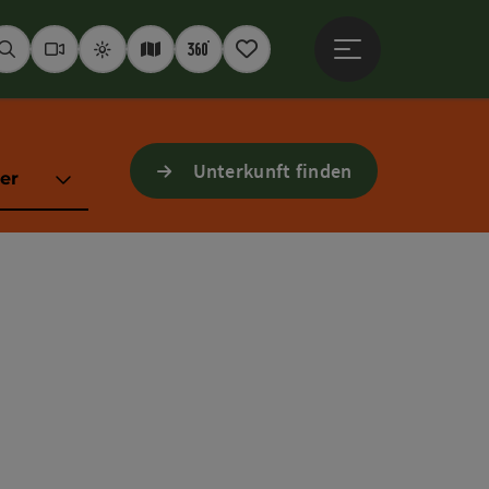
Hauptmenü öffne
Suchen
Webcams
Wetter
Interaktive Karte
360° Panoramen
Merkzettel
Unterkunft finden
er