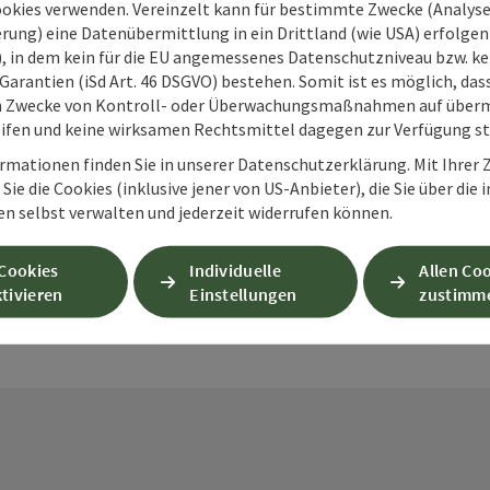
ookies verwenden. Vereinzelt kann für bestimmte Zwecke (Analyse
rung) eine Datenübermittlung in ein Drittland (wie USA) erfolgen (
O), in dem kein für die EU angemessenes Datenschutzniveau bzw. ke
Garantien (iSd Art. 46 DSGVO) bestehen. Somit ist es möglich, da
m Zwecke von Kontroll- oder Überwachungsmaßnahmen auf überm
PDF erstellen
Beitrag drucken
In der Nähe
ifen und keine wirksamen Rechtsmittel dagegen zur Verfügung s
rmationen finden Sie in unserer Datenschutzerklärung. Mit Ihre
Sie die Cookies (inklusive jener von US-Anbieter), die Sie über die 
en
en selbst verwalten und jederzeit widerrufen können.
 Cookies
Individuelle
Allen Co
tivieren
Einstellungen
zustimm