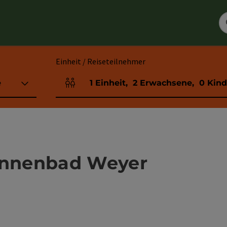
Einheit / Reiseteilnehmer
e
1
Einheit
,
2
Erwachsene
,
0
Kind
Einheitenanzahl und Personenfelder
nnenbad Weyer