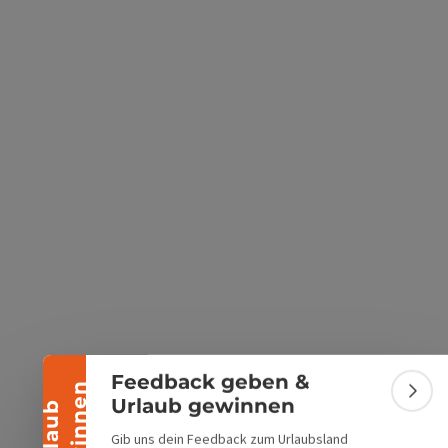
s öffnen
 Maps öffnen
Banner einklappen
Feedback geben &
n
Bann
Urlaub gewinnen
U
r
l
a
u
b
g
e
w
i
n
n
e
Gib uns dein Feedback zum Urlaubsland