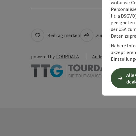
wofür wir C
Personalisie
lit. a DSGV
geeigneten 
der USA zu
Beitrag merken
zum Merkzettel
Daten zugre
Nähere Info
akzeptieren 
powered by
TOURDATA
Änderung vorschlag
Einstellung
Alle
deak