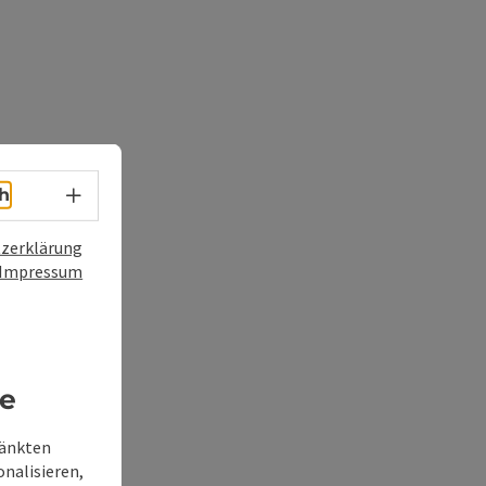
Sprachwahl - Menü öffnen
h
zerklärung
Impressum
re
ränkten
onalisieren,