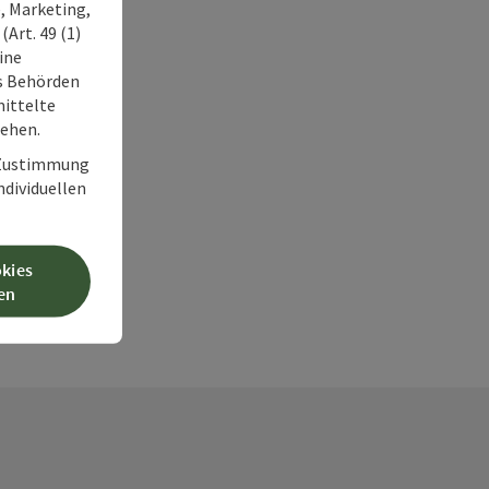
, Marketing,
Art. 49 (1)
ine
ss Behörden
ittelte
tehen.
r Zustimmung
individuellen
okies
en