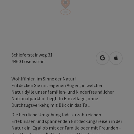
Schiefersteinweg 31
in Google Map
in Apple
4460
Losenstein
Wohlfühlen im Sinne der Natur!
Entdecken Sie mit eigenen Augen, in welcher
Naturidylle unser familien- und kinderfreundlicher
Nationalparkhof liegt. In Einzellage, ohne
Durchzugsverkehr, mit Blick in das Tal.
Die herrliche Umgebung lädt zu zahlreichen
Erlebnissen und spannenden Entdeckungsreisen in der
Natur ein. Egal ob mit der Familie oder mit Freunden –