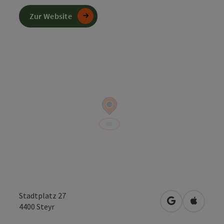
Zur Website
Stadtplatz 27
in Google Map
in Apple
4400
Steyr