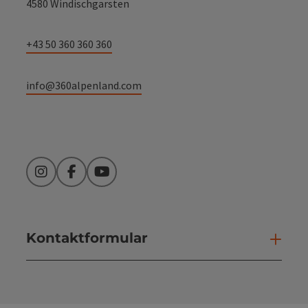
4580 Windischgarsten
+43 50 360 360 360
info@360alpenland.com
Instagram
Facebook
YouTube
Kontaktformular
Kont