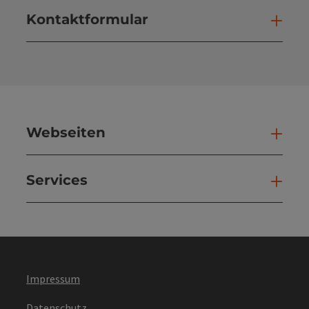
Kontaktformular
Kont
Webseiten
Web
Services
Ser
Impressum
Datenschutz