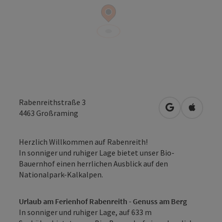
Rabenreithstraße 3
in Google Map
in Apple
4463
Großraming
Herzlich Willkommen auf Rabenreith!
In sonniger und ruhiger Lage bietet unser Bio-
Bauernhof einen herrlichen Ausblick auf den
Nationalpark-Kalkalpen.
Urlaub am Ferienhof Rabenreith - Genuss am Berg
In sonniger und ruhiger Lage, auf 633 m