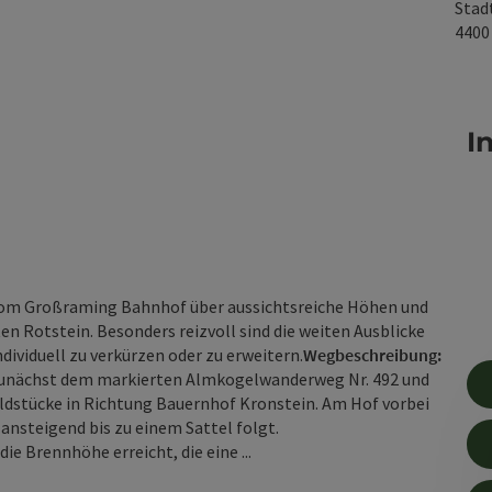
Stad
440
I
om Großraming Bahnhof über aussichtsreiche Höhen und
n Rotstein. Besonders reizvoll sind die weiten Ausblicke
ndividuell zu verkürzen oder zu erweitern.
Wegbeschreibung:
nächst dem markierten Almkogelwanderweg Nr. 492 und
ldstücke in Richtung Bauernhof Kronstein. Am Hof vorbei
ansteigend bis zu einem Sattel folgt.
e Brennhöhe erreicht, die eine ...