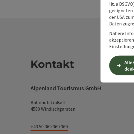
lit. a DSGV
geeigneten 
der USA zu
Daten zugre
Nähere Info
akzeptieren 
Einstellung
Kontakt
Alle
deak
Alpenland Tourismus GmbH
Bahnhofstraße 2
4580 Windischgarsten
+43 50 360 360 360