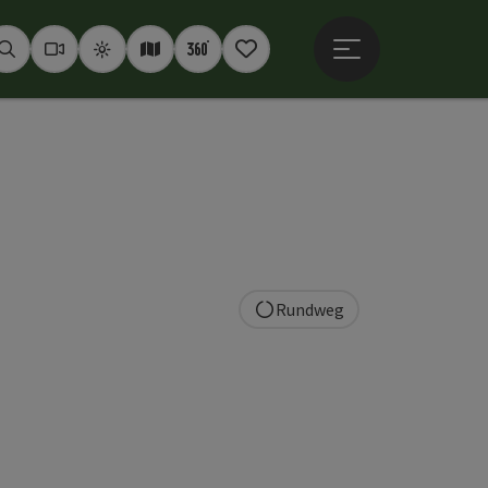
Hauptmenü öffne
Suchen
Webcams
Wetter
Interaktive Karte
360° Panoramen
Merkzettel
Rundweg
t öffnen