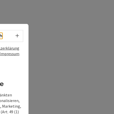
Sprachwahl - Menü öffnen
h
zerklärung
Impressum
re
ränkten
onalisieren,
, Marketing,
Art. 49 (1)