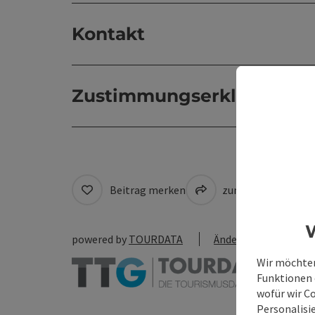
Kontakt
Zustimmungserklärung
Beitrag merken
zum Merkzettel
W
powered by
TOURDATA
Änderung vorschlag
Wir möchten
Funktionen e
wofür wir C
Personalisie