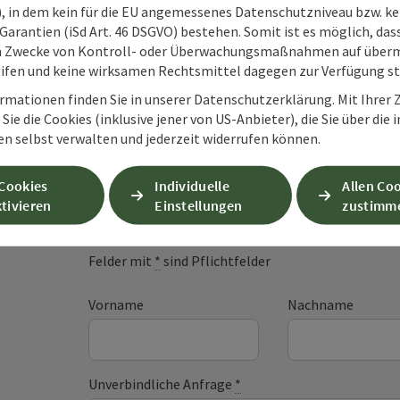
O), in dem kein für die EU angemessenes Datenschutzniveau bzw. ke
Garantien (iSd Art. 46 DSGVO) bestehen. Somit ist es möglich, da
m Zwecke von Kontroll- oder Überwachungsmaßnahmen auf überm
ifen und keine wirksamen Rechtsmittel dagegen zur Verfügung s
rmationen finden Sie in unserer Datenschutzerklärung. Mit Ihre
Sie die Cookies (inklusive jener von US-Anbieter), die Sie über die 
en selbst verwalten und jederzeit widerrufen können.
Unverbindliche An
 Cookies
Individuelle
Allen Co
tivieren
Einstellungen
zustimm
Felder mit
*
sind Pflichtfelder
Vorname
Nachname
Unverbindliche Anfrage
*