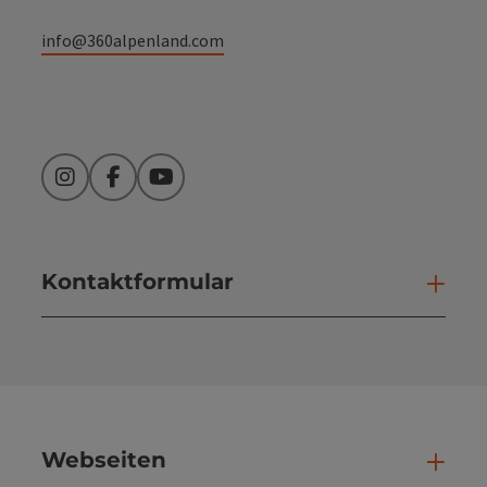
info@360alpenland.com
Instagram
Facebook
YouTube
Kontaktformular
Kont
Webseiten
Web