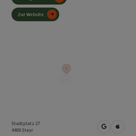
Zur Website
Stadtplatz 27
in Google Map
in Apple
4400
Steyr